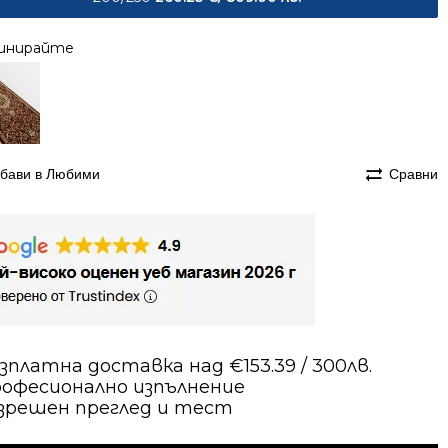
инирайте
бави в Любими
Сравни
зплатна доставка над €153.39 / 300лв.
офесионално изпълнение
зрешен преглед и тест