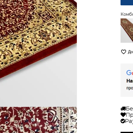
Комб
До
Бе
Пр
Ра