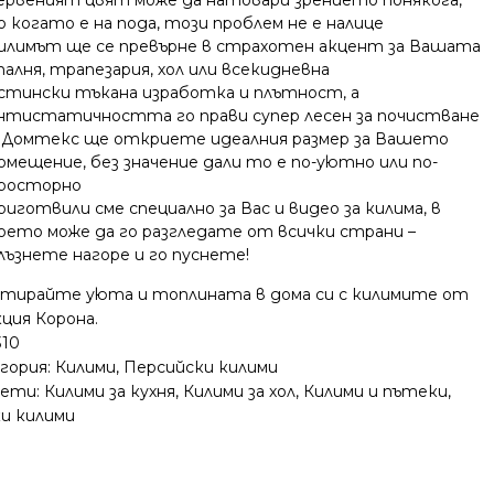
о когато е на пода, този проблем не е налице
илимът ще се превърне в страхотен акцент за Вашата
палня, трапезария, хол или всекидневна
стински тъкана изработка и плътност, а
нтистатичността го прави супер лесен за почистване
 Домтекс ще откриете идеалния размер за Вашето
омещение, без значение дали то е по-уютно или по-
росторно
риготвили сме специално за Вас и видео за килима, в
оето може да го разгледате от всички страни –
лъзнете нагоре и го пуснете!
нтирайте уюта и топлината в дома си с килимите от
ция Корона.
310
гория:
Килими
,
Персийски килими
ети:
Килими за кухня
,
Килими за хол
,
Килими и пътеки
,
ки килими