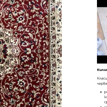
Кили
Клас
черве
р
к
с
ч