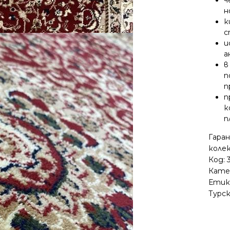
н
к
с
и
а
в
п
п
п
к
п
Гара
колек
Код:
Кате
Етик
Турс