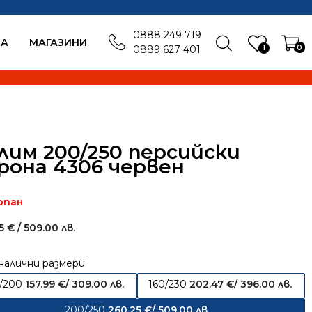
0888 249 719
БА
MАГАЗИНИ
1
0
0889 627 401
лим 200/250 персийски
рона 4306 червен
рпан
25
€
/ 509.00 лв.
налични размери
0/200
157.99
€
/ 309.00 лв.
160/230
202.47
€
/ 396.00 лв.
200/250
260.25
€
/ 509.00 лв.