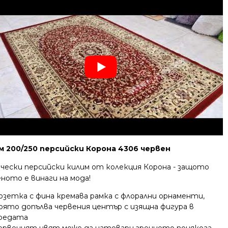
м 200/250 персийски Корона 4306 червен
ически персийски килим от колекция Корона - защото
ното е винаги на мода!
озетка с фина кремава рамка с флорални орнаменти,
оято допълва червения център с изящна фигура в
редата
ервеният цвят може да натовари зрението понякога,