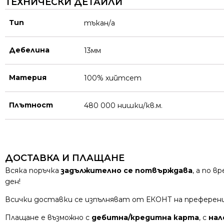
ТЕХНИЧЕСКИ ДЕТАЙЛИ
Тип
тъкан/а
Дебелина
13мм
Материя
100% хийтсет
Плътност
480 000 нишки/кв.м.
ДОСТАВКА И ПЛАЩАНЕ
Всяка поръчка
задължително се потвърждава
, а по 
ден!
Всички доставки се изпълняват от ЕКОНТ на преферен
Плащане е възможно с
дебитна/кредитна карта
, с
нал