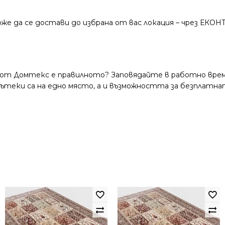
же да се достави до избрана от вас локация – чрез ЕКОН
 от Домтекс е правилното? Заповядайте в работно време
и пътеки са на едно място, а и възможността за безплатна