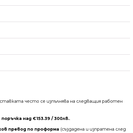
 Доставката често се изпълнява на следващия работен
поръчка над €153.39 / 300лв.
.
ков превод по проформа
(създадена и изпратена след