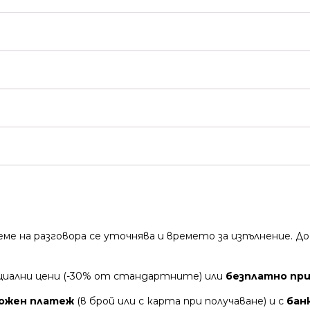
време на разговора се уточнява и времето за изпълнение.
циални цени (-30% от стандартните) или
безплатно при 
ожен платеж
(в брой или с карта при получаване) и с
бан