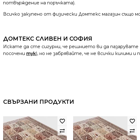
потвърждение на поръчката).
Всичко закупено от физически Домтекс магазин също мо
ДОМТЕКС СЛИВЕН И СОФИЯ
Искате да сте сигурни, че решнието ви да пазарувате
посочени
тук
), но не забрявайте, че не всички килими 
СВЪРЗАНИ ПРОДУКТИ