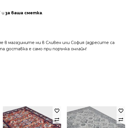
Т и
за ваша сметка
.
 в магазините ни в Сливен или София (адресите са
та доставка е само при поръчка онлайн!