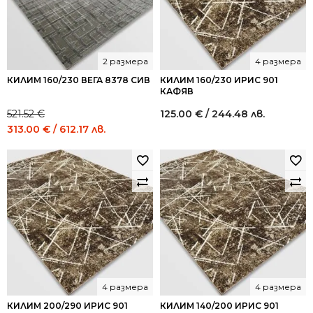
2 размера
4 размера
КИЛИМ 160/230 ВЕГА 8378 СИВ
КИЛИМ 160/230 ИРИС 901
КАФЯВ
521.52
€
125.00
€
/ 244.48 лв.
Original
Current
313.00
€
/ 612.17 лв.
price
price
was:
is:
521.52 €
313.00 €
/
/
1,020.00
612.17
лв..
лв..
4 размера
4 размера
КИЛИМ 200/290 ИРИС 901
КИЛИМ 140/200 ИРИС 901