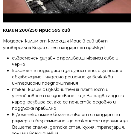
Килим 200/250 Ирис 595 сив
Модерен килим от колекция Ирис в сив цвят -
универсална визия с нестандартен привкус!
съвременен дизайн с преливащи нюанси сиво и
черно
килимът е подходящ и за изчистено, и за пищно
обзавеждане - чудесно решение за всякакви
интериорни предпочитания
тъкан килим с изключителна плътност и
устойчивост на износване - ще Ви радва години
наред, разбира се, ако се почиства редовно и
поддържа правилно
в Домтекс имаме богатство от стандартни
размери и без съмнение ще откриете идеалния за
Вашата спалня, детска стая, кухня, трапезария,
хол или всекидневна