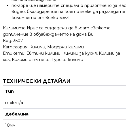
по-горе ще намерите специално приготвено за Вас
видео, благодарение на което може да разгледате
килимчето от всеки ъгъл!
Килимите Ирис са създадени да бъдат свежото
допълнение в обзавеждането на дома Ви.
Код:
3507
Категория:
Килими
,
Модерни килими
Етикети:
Евтини килими
,
Килими за кухня
,
Килими за
хол
,
Килими и пътеки
,
Турски килими
ТЕХНИЧЕСКИ ДЕТАЙЛИ
Тип
тъкан/а
Дебелина
10мм