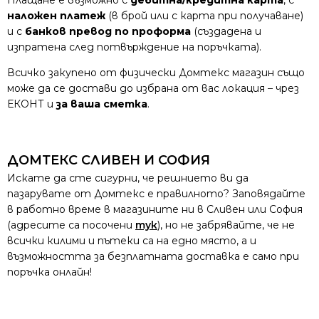
Плащане е възможно с
дебитна/кредитна карта
, с
наложен платеж
(в брой или с карта при получаване)
и с
банков превод по проформа
(създадена и
изпратена след потвърждение на поръчката).
Всичко закупено от физически Домтекс магазин също
може да се достави до избрана от вас локация – чрез
ЕКОНТ и
за ваша сметка
.
ДОМТЕКС СЛИВЕН И СОФИЯ
Искате да сте сигурни, че решнието ви да
пазарувате от Домтекс е правилното? Заповядайте
в работно време в магазините ни в Сливен или София
(адресите са посочени
тук
), но не забрявайте, че не
всички килими и пътеки са на едно място, а и
възможността за безплатната доставка е само при
поръчка онлайн!