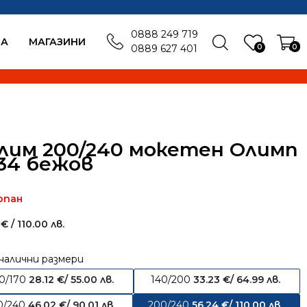
0888 249 719
БА
MАГАЗИНИ
0
0
0889 627 401
лим 200/240 мокетен Олимп
34 бежов
рпан
4
€
/ 110.00 лв.
налични размери
20/170
28.12
€
/ 55.00 лв.
140/200
33.23
€
/ 64.99 лв.
0/240
46.02
€
/ 90.01 лв.
200/240
56.24
€
/ 110.00 лв.