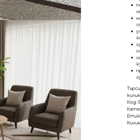
п
о
н
с
у
к
г
о
и
к
п
г
Търси
кили
Код:
Кате
Етик
Кили