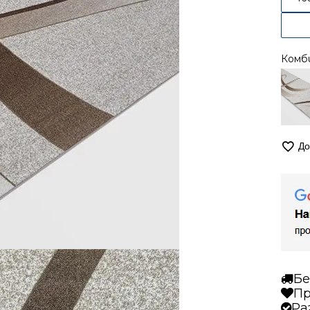
Комб
До
Бе
Пр
Ра