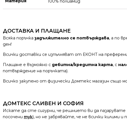
Материя
100% полиамид
ДОСТАВКА И ПЛАЩАНЕ
Всяка поръчка
задължително се потвърждава
, а по 
ден!
Всички доставки се изпълняват от ЕКОНТ на преферен
Плащане е възможно с
дебитна/кредитна карта
, с
нал
потвърждение на поръчката).
Всичко закупено от физически Домтекс магазин също мо
ДОМТЕКС СЛИВЕН И СОФИЯ
Искате да сте сигурни, че решнието ви да пазарувате
посочени
тук
), но не забрявайте, че не всички килими 