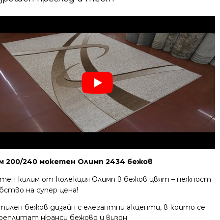
м 200/240 мокетен Олимп 2434 бежов
тен килим от колекция Олимп в бежов цвят – нежност
бство на супер цена!
тилен бежов дизайн с елегантни акценти, в които се
реплитат нюанси бежово и визон