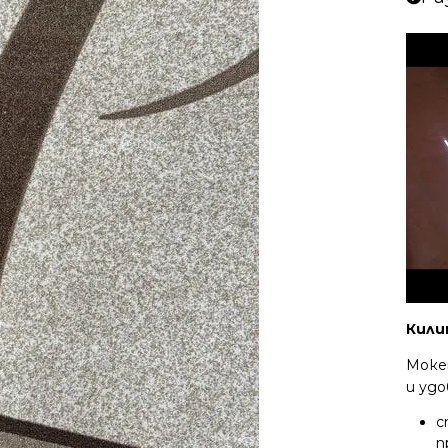
Кили
Моке
и удо
с
п