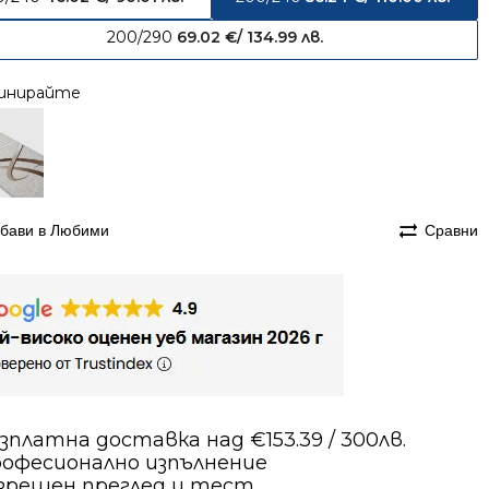
200/290
69.02
€
/ 134.99 лв.
инирайте
бави в Любими
Сравни
зплатна доставка над €153.39 / 300лв.
офесионално изпълнение
зрешен преглед и тест