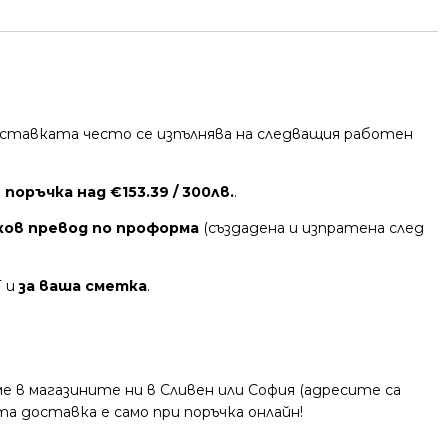
 Доставката често се изпълнява на следващия работен
поръчка над €153.39 / 300лв.
.
ков превод по проформа
(създадена и изпратена след
Т и
за ваша сметка
.
 в магазините ни в Сливен или София (адресите са
та доставка е само при поръчка онлайн!