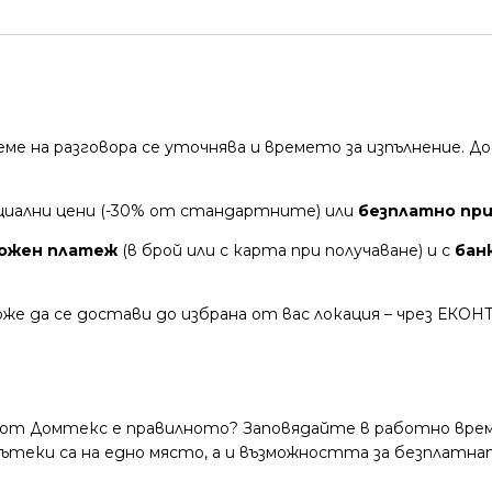
време на разговора се уточнява и времето за изпълнение.
циални цени (-30% от стандартните) или
безплатно при 
ожен платеж
(в брой или с карта при получаване) и с
бан
же да се достави до избрана от вас локация – чрез ЕКОН
 от Домтекс е правилното? Заповядайте в работно време
и пътеки са на едно място, а и възможността за безплатна