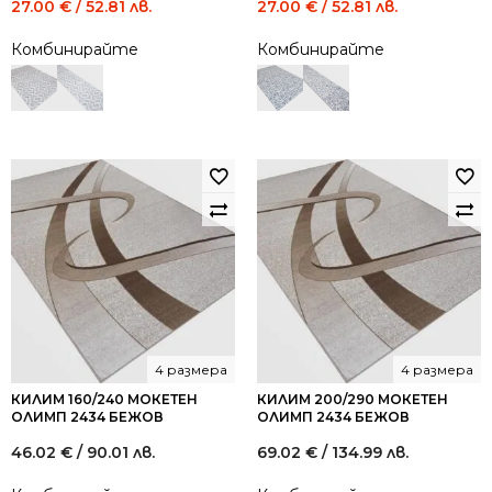
Original
Current
Original
Current
27.00
€
/ 52.81 лв.
27.00
€
/ 52.81 лв.
price
price
price
price
Комбинирайте
Комбинирайте
was:
is:
was:
is:
49.00 €
27.00 €
49.00 €
27.00 €
/
/
/
/
95.84
52.81
95.84
52.81
лв..
лв..
лв..
лв..
4 размера
4 размера
КИЛИМ 160/240 МОКЕТЕН
КИЛИМ 200/290 МОКЕТЕН
ОЛИМП 2434 БЕЖОВ
ОЛИМП 2434 БЕЖОВ
46.02
€
/ 90.01 лв.
69.02
€
/ 134.99 лв.