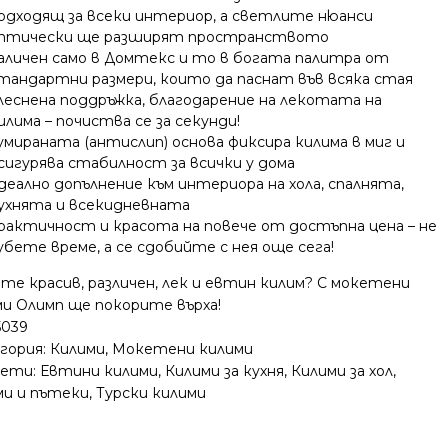
одходящ за всеки интериор, а светлите нюанси
птически ще разширят пространството
аличен само в Домтекс и то в богата палитра от
тандартни размери, които да паснат във всяка стая
леснена поддръжка, благодарение на лекотата на
илима – почиства се за секунди!
умираната (антислип) основа фиксира килима в миг и
сигурява стабилност за всички у дома
деално допълнение към интериора на хола, спалнята,
ухнята и всекидневната
рактичност и красота на повече от достъпна цена – не
убете време, а се сдобийте с нея още сега!
те красив, различен, лек и евтин килим? С мокетени
ми Олимп ще покорите върха!
5039
гория:
Килими
,
Мокетени килими
ети:
Евтини килими
,
Килими за кухня
,
Килими за хол
,
ми и пътеки
,
Турски килими