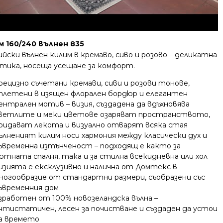
м 160/240 вълнен 835
йски вълнен килим в кремаво, сиво и розово – деликатна
тика, носеща усещане за комфорт.
рецизно съчетани кремави, сиви и розови тонове,
плетени в изящен флорален бордюр и елегантен
ентрален мотив – визия, създадена да вдъхновява
ветлите и меки цветове озаряват пространството,
ридават лекота и визуално отварят всяка стая
ълненият килим носи хармония между класически дух и
ъвременна изтънченост – подходящ е както за
ютната спалня, така и за стилна всекидневна или хол
изията е ексклузивно и налична от Домтекс в
ногообразие от стандартни размери, съобразени със
ъвременния дом
зработен от 100% новозеландска вълна –
нтистатичен, лесен за почистване и създаден да устои
а времето