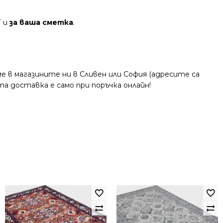
Т и
за ваша сметка
.
 в магазините ни в Сливен или София (адресите са
та доставка е само при поръчка онлайн!