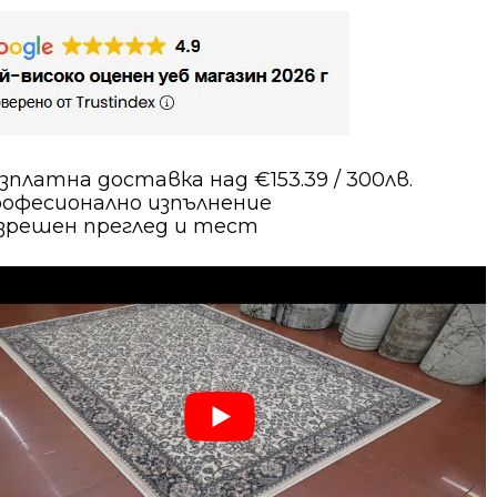
зплатна доставка над €153.39 / 300лв.
офесионално изпълнение
зрешен преглед и тест