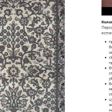
Кили
Перси
есте
п
в
ц
с
п
в
с
у
в
м
с
и
а
н