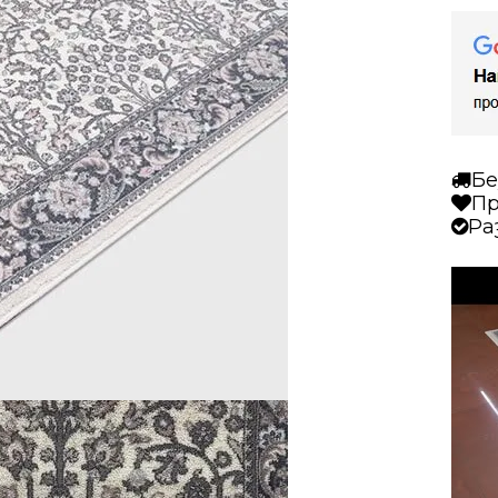
Бе
Пр
Ра