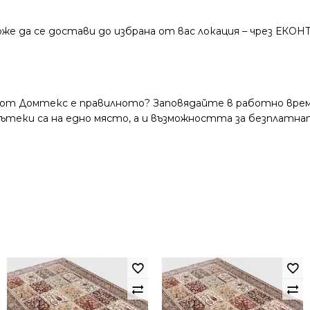
же да се достави до избрана от вас локация – чрез ЕКОН
 от Домтекс е правилното? Заповядайте в работно време
и пътеки са на едно място, а и възможността за безплатна