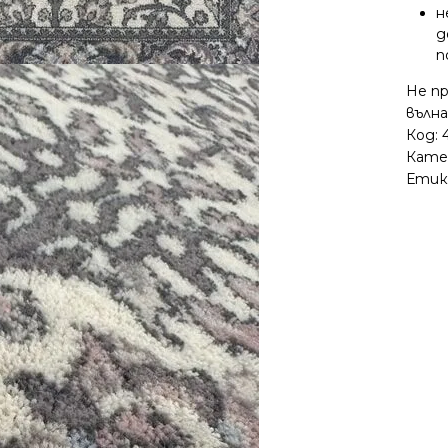
н
д
п
Не п
вълна
Код:
Кате
Етик