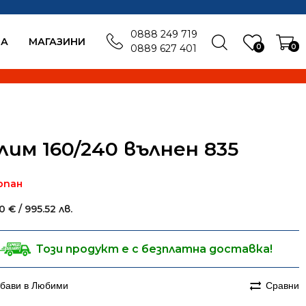
0888 249 719
БА
MАГАЗИНИ
0
0
0889 627 401
лим 160/240 вълнен 835
рпан
00
€
/ 995.52 лв.
Този продукт е с безплатна доставка!
бави в Любими
Сравни