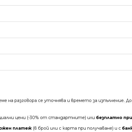
време на разговора се уточнява и времето за изпълнение.
циални цени (-30% от стандартните) или
безплатно при 
ожен платеж
(в брой или с карта при получаване) и с
бан