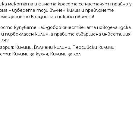
ека мекотата и фината красота се настанят трайно у
ома – изберете този вълнен килим и превърнете
омещението в оазис на спокойствието!
росто купувате най-доброкачествената новозеландска
 и първокласен килим, а правите съвършена инвестиция!
4782
гория:
Килими
,
Вълнени килими
,
Персийски килими
ети:
Килими за кухня
,
Килими за хол