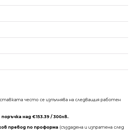
 Доставката често се изпълнява на следващия работен
поръчка над €153.39 / 300лв.
.
ков превод по проформа
(създадена и изпратена след