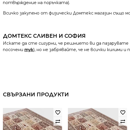
потвърждение на поръчката).
Всичко закупено от физически Домтекс магазин също мо
ДОМТЕКС СЛИВЕН И СОФИЯ
Искате да сте сигурни, че решнието ви да пазарувате
посочени
тук
), но не забрявайте, че не всички килими 
СВЪРЗАНИ ПРОДУКТИ