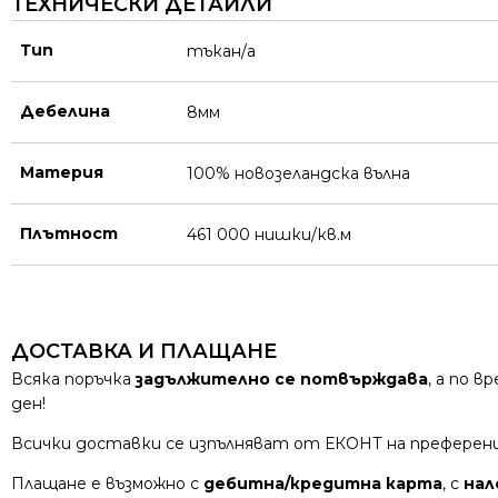
ТЕХНИЧЕСКИ ДЕТАЙЛИ
Тип
тъкан/а
Дебелина
8мм
Материя
100% новозеландска вълна
Плътност
461 000 нишки/кв.м
ДОСТАВКА И ПЛАЩАНЕ
Всяка поръчка
задължително се потвърждава
, а по 
ден!
Всички доставки се изпълняват от ЕКОНТ на преферен
Плащане е възможно с
дебитна/кредитна карта
, с
нал