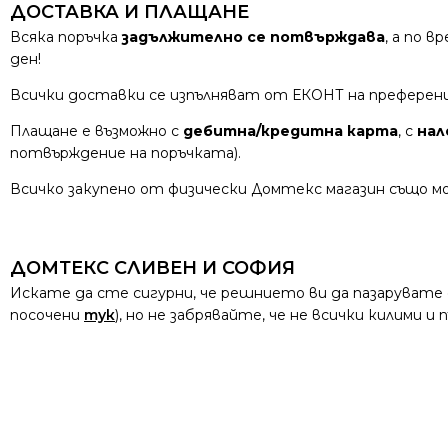
ДОСТАВКА И ПЛАЩАНЕ
Всяка поръчка
задължително се потвърждава
, а по 
ден!
Всички доставки се изпълняват от ЕКОНТ на преферен
Плащане е възможно с
дебитна/кредитна карта
, с
нал
потвърждение на поръчката).
Всичко закупено от физически Домтекс магазин също мо
ДОМТЕКС СЛИВЕН И СОФИЯ
Искате да сте сигурни, че решнието ви да пазарувате
посочени
тук
), но не забрявайте, че не всички килими 