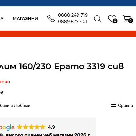
0888 249 719
БА
MАГАЗИНИ
0
0
0889 627 401
лим 160/230 Ерато 3319 сив
рпан
7
€
бави в Любими
Сравни