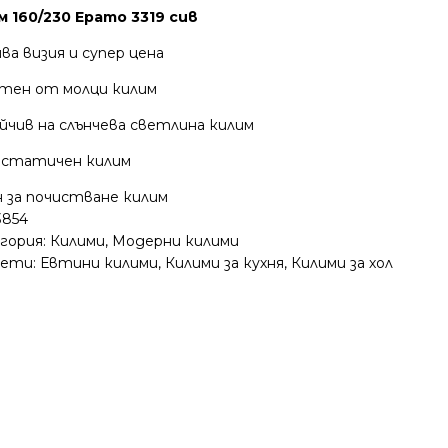
м 160/230 Ерато 3319 сив
ва визия и супер цена
тен от молци килим
йчив на слънчева светлина килим
статичен килим
н за почистване килим
3854
гория:
Килими
,
Модерни килими
ети:
Евтини килими
,
Килими за кухня
,
Килими за хол