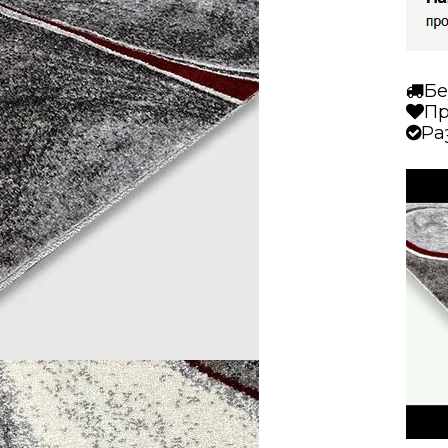
Бе
Пр
Ра