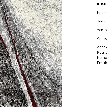
Кили
Краси
Защи
Усто
Анти
Лесе
Код:
Кате
Етик