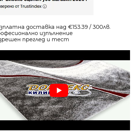
зплатна доставка над €153.39 / 300лв.
офесионално изпълнение
зрешен преглед и тест