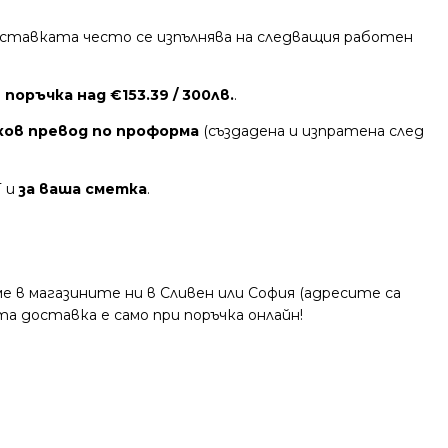
 Доставката често се изпълнява на следващия работен
поръчка над €153.39 / 300лв.
.
ков превод по проформа
(създадена и изпратена след
Т и
за ваша сметка
.
 в магазините ни в Сливен или София (адресите са
та доставка е само при поръчка онлайн!