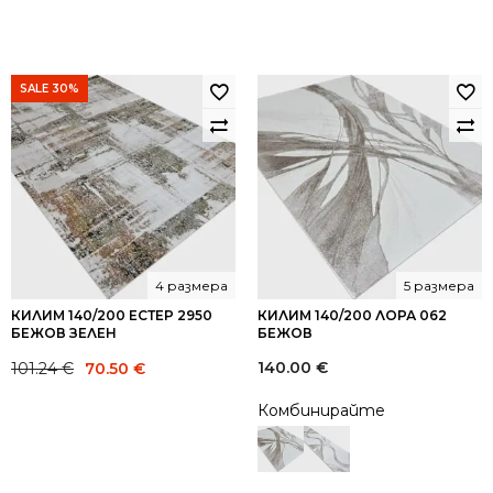
SALE 30%
4 размера
5 размера
КИЛИМ 140/200 ЕСТЕР 2950
КИЛИМ 140/200 ЛОРА 062
БЕЖОВ ЗЕЛЕН
БЕЖОВ
Original
Current
140.00
€
101.24
€
70.50
€
price
price
Комбинирайте
was:
is:
101.24 €.
70.50 €.