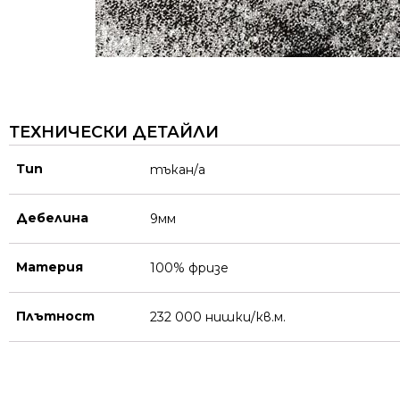
ТЕХНИЧЕСКИ ДЕТАЙЛИ
Тип
тъкан/а
Дебелина
9мм
Материя
100% фризе
Плътност
232 000 нишки/кв.м.