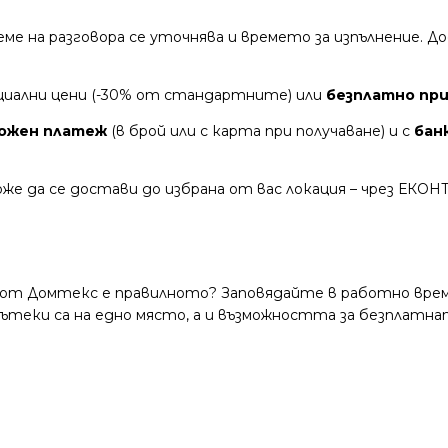
време на разговора се уточнява и времето за изпълнение.
циални цени (-30% от стандартните) или
безплатно при 
ожен платеж
(в брой или с карта при получаване) и с
бан
же да се достави до избрана от вас локация – чрез ЕКОН
 от Домтекс е правилното? Заповядайте в работно време
и пътеки са на едно място, а и възможността за безплатна