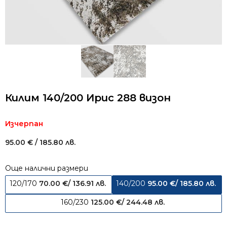
Килим 140/200 Ирис 288 визон
Изчерпан
95.00
€
/ 185.80 лв.
Още налични размери
120/170
70.00
€
/ 136.91 лв.
140/200
95.00
€
/ 185.80 лв.
160/230
125.00
€
/ 244.48 лв.