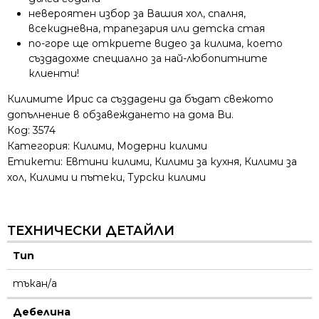
невероятен избор за Вашия хол, спалня,
всекидневна, трапезария или детска стая
по-горе ще откриете видео за килима, което
създадохме специално за най-любопитните
клиенти!
Килимите Ирис са създадени да бъдат свежото
допълнение в обзавеждането на дома Ви.
Код:
3574
Категория:
Килими
,
Модерни килими
Етикети:
Евтини килими
,
Килими за кухня
,
Килими за
хол
,
Килими и пътеки
,
Турски килими
ТЕХНИЧЕСКИ ДЕТАЙЛИ
Тип
тъкан/а
Дебелина