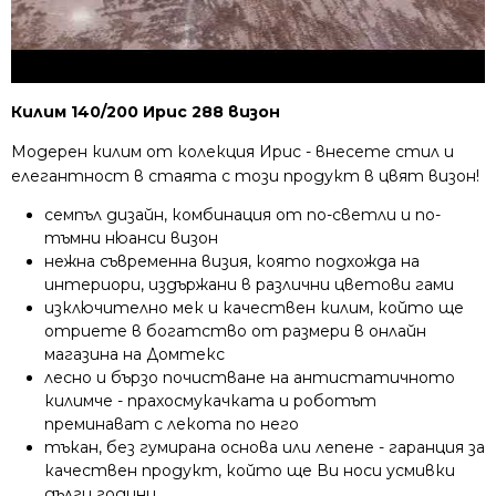
Килим 140/200 Ирис 288 визон
Модерен килим от колекция Ирис - внесете стил и
елегантност в стаята с този продукт в цвят визон!
семпъл дизайн, комбинация от по-светли и по-
тъмни нюанси визон
нежна съвременна визия, която подхожда на
интериори, издържани в различни цветови гами
изключително мек и качествен килим, който ще
отриете в богатство от размери в онлайн
магазина на Домтекс
лесно и бързо почистване на антистатичното
килимче - прахосмукачката и роботът
преминават с лекота по него
тъкан, без гумирана основа или лепене - гаранция за
качествен продукт, който ще Ви носи усмивки
дълги години