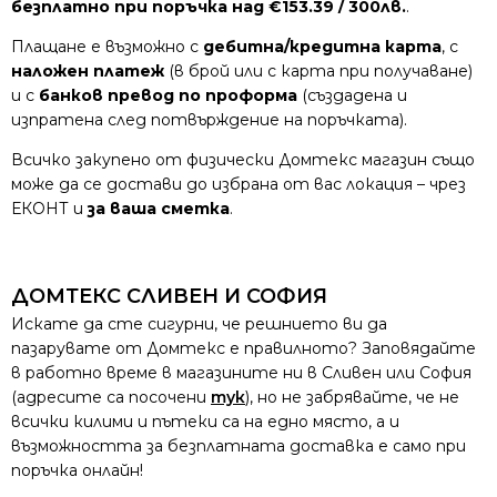
безплатно при поръчка над €153.39 / 300лв.
.
Плащане е възможно с
дебитна/кредитна карта
, с
наложен платеж
(в брой или с карта при получаване)
и с
банков превод по проформа
(създадена и
изпратена след потвърждение на поръчката).
Всичко закупено от физически Домтекс магазин също
може да се достави до избрана от вас локация – чрез
ЕКОНТ и
за ваша сметка
.
ДОМТЕКС СЛИВЕН И СОФИЯ
Искате да сте сигурни, че решнието ви да
пазарувате от Домтекс е правилното? Заповядайте
в работно време в магазините ни в Сливен или София
(адресите са посочени
тук
), но не забрявайте, че не
всички килими и пътеки са на едно място, а и
възможността за безплатната доставка е само при
поръчка онлайн!