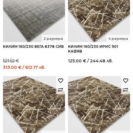
2 размера
4 размера
КИЛИМ 160/230 ВЕГА 8378 СИВ
КИЛИМ 160/230 ИРИС 901
КАФЯВ
521.52
€
125.00
€
/ 244.48 лв.
Original
Current
313.00
€
/ 612.17 лв.
price
price
was:
is:
521.52 €
313.00 €
/
/
1,020.00
612.17
лв..
лв..