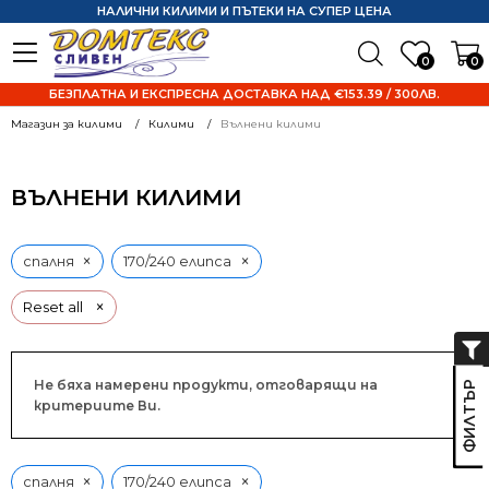
НАЛИЧНИ КИЛИМИ И ПЪТЕКИ НА СУПЕР ЦЕНА
0
0
БЕЗПЛАТНА И ЕКСПРЕСНА ДОСТАВКА НАД €153.39 / 300ЛВ.
Магазин за килими
Килими
Вълнени килими
ВЪЛНЕНИ КИЛИМИ
×
×
спалня
170/240 елипса
×
Reset all
Не бяха намерени продукти, отговарящи на
критериите Ви.
×
×
спалня
170/240 елипса