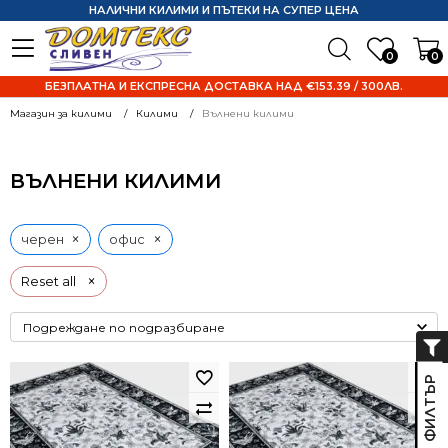
НАЛИЧНИ КИЛИМИ И ПЪТЕКИ НА СУПЕР ЦЕНА
0
0
БЕЗПЛАТНА И ЕКСПРЕСНА ДОСТАВКА НАД €153.39 / 300ЛВ.
Магазин за килими
Килими
Вълнени килими
ВЪЛНЕНИ КИЛИМИ
×
×
черен
офис
×
Reset all