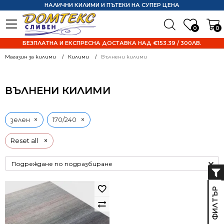
НАЛИЧНИ КИЛИМИ И ПЪТЕКИ НА СУПЕР ЦЕНА
0
0
БЕЗПЛАТНА И ЕКСПРЕСНА ДОСТАВКА НАД €153.39 / 300ЛВ.
Магазин за килими
Килими
Вълнени килими
ВЪЛНЕНИ КИЛИМИ
×
×
зелен
170/240
×
Reset all