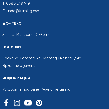
T:
0888 249 719
E:
trade@kilimibg.com
ДОМТЕКС
За нас
Mагазини
Съвети
ПОРЪЧКИ
Срокове и доставка
Методи на плащане
Връщане и замяна
ИНФОРМАЦИЯ
Условия за ползване
Личните данни