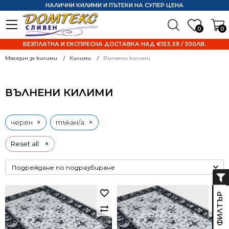
НАЛИЧНИ КИЛИМИ И ПЪТЕКИ НА СУПЕР ЦЕНА
0
0
БЕЗПЛАТНА И ЕКСПРЕСНА ДОСТАВКА НАД €153.39 / 300ЛВ.
Магазин за килими
Килими
Вълнени килими
ВЪЛНЕНИ КИЛИМИ
×
×
черен
тъкан/а
×
Reset all