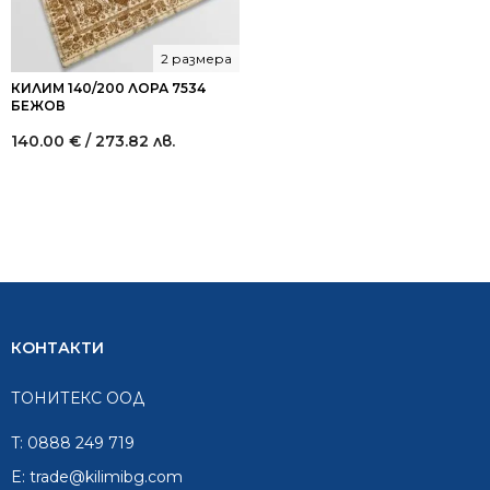
2 размера
КИЛИМ 140/200 ЛОРА 7534
БЕЖОВ
140.00
€
/ 273.82 лв.
КОНТАКТИ
ТОНИТЕКС ООД
T:
0888 249 719
E:
trade@kilimibg.com