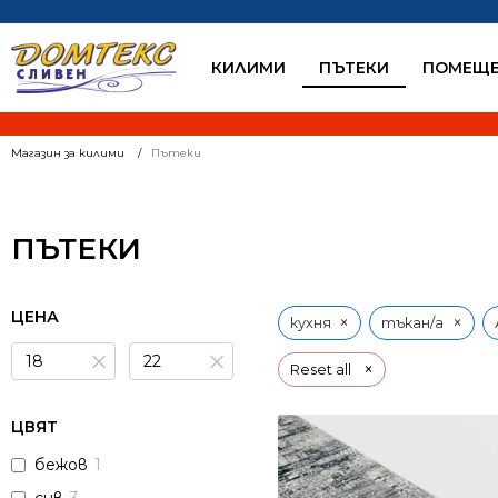
КИЛИМИ
ПЪТЕКИ
ПОМЕЩЕ
Магазин за килими
Пътеки
ПЪТЕКИ
ЦЕНА
×
×
кухня
тъкан/а
×
×
×
Reset all
ЦВЯТ
бежов
1