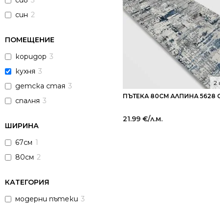
сив
3
син
2
ПОМЕЩЕНИЕ
коридор
3
кухня
3
2
детска стая
3
ПЪТЕКА 80СМ АЛПИНА 5628 
спалня
3
21.99
€
/л.м.
ШИРИНА
67см
1
80см
2
КАТЕГОРИЯ
модерни пътеки
3