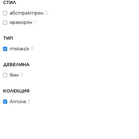
СТИЛ
абстрактрен
3
мраморен
1
ТИП
тъкан/а
3
ДЕБЕЛИНА
9мм
3
КОЛЕКЦИЯ
Алпина
3