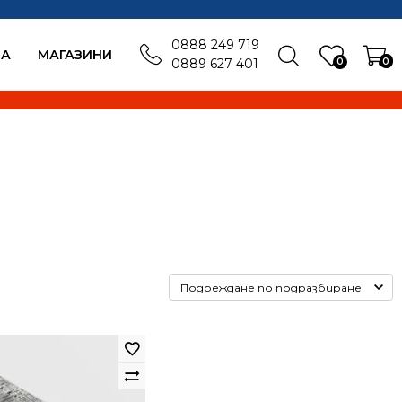
0888 249 719
БА
MАГАЗИНИ
0
0
0889 627 401