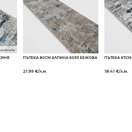
 ширини
СИНЯ
ПЪТЕКА 80СМ АЛПИНА 6093 БЕЖОВА
ПЪТЕКА 67СМ
21.99
€
/л.м.
18.41
€
/л.м.