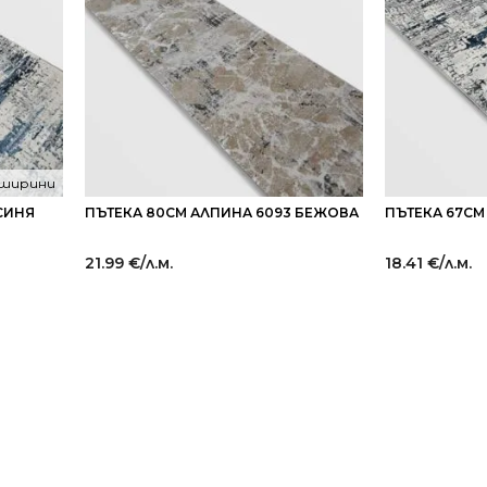
 ширини
СИНЯ
ПЪТЕКА 80СМ АЛПИНА 6093 БЕЖОВА
ПЪТЕКА 67СМ
21.99
€
/л.м.
18.41
€
/л.м.