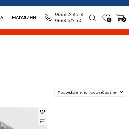
0888 249 719
БА
MАГАЗИНИ
0
0
0889 627 401