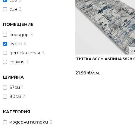
сив
3
син
2
ПОМЕЩЕНИЕ
коридор
3
кухня
3
2
детска стая
3
ПЪТЕКА 80СМ АЛПИНА 5628 
спалня
3
21.99
€
/л.м.
ШИРИНА
67см
1
80см
2
КАТЕГОРИЯ
модерни пътеки
3