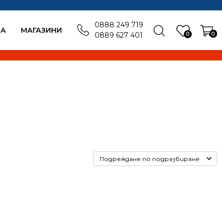
0888 249 719
БА
MАГАЗИНИ
0
0
0889 627 401