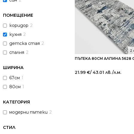
син
2
ПОМЕЩЕНИЕ
коридор
2
кухня
2
детска стая
2
2
спалня
2
ПЪТЕКА 80СМ АЛПИНА 5628 
ШИРИНА
21.99
€
/ 43.01 лв.
/л.м.
67см
1
80см
1
КАТЕГОРИЯ
модерни пътеки
2
СТИЛ