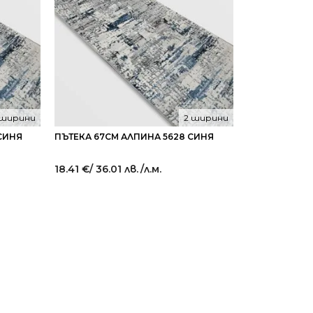
 ширини
2 ширини
СИНЯ
ПЪТЕКА 67СМ АЛПИНА 5628 СИНЯ
18.41
€
/ 36.01 лв.
/л.м.