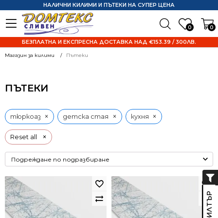
НАЛИЧНИ КИЛИМИ И ПЪТЕКИ НА СУПЕР ЦЕНА
0
0
БЕЗПЛАТНА И ЕКСПРЕСНА ДОСТАВКА НАД €153.39 / 300ЛВ.
Магазин за килими
Пътеки
ПЪТЕКИ
×
×
×
тюркоаз
детска стая
кухня
×
Reset all