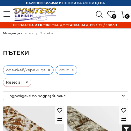
НАЛИЧНИ КИЛИМИ И ПЪТЕКИ НА СУПЕР ЦЕНА
0
0
БЕЗПЛАТНА И ЕКСПРЕСНА ДОСТАВКА НАД €153.39 / 300ЛВ.
Магазин за килими
Пътеки
ПЪТЕКИ
×
×
оранжев/керемида
Ирис
×
Reset all