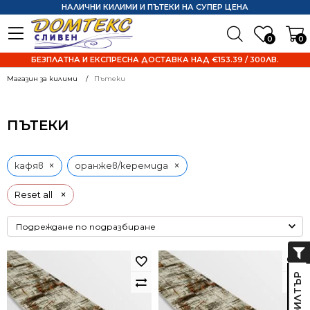
НАЛИЧНИ КИЛИМИ И ПЪТЕКИ НА СУПЕР ЦЕНА
0
0
БЕЗПЛАТНА И ЕКСПРЕСНА ДОСТАВКА НАД €153.39 / 300ЛВ.
Магазин за килими
Пътеки
ПЪТЕКИ
×
×
кафяв
оранжев/керемида
×
Reset all