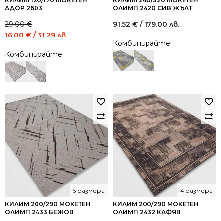
КИЛИМ 120/170 МОКЕТЕН
КИЛИМ 240/320 МОКЕТЕН
АДОР 2603
ОЛИМП 2420 СИВ ЖЪЛТ
29.00
€
91.52
€
/ 179.00 лв.
Original
Current
16.00
€
/ 31.29 лв.
Комбинирайте
price
price
Комбинирайте
was:
is:
29.00 €
16.00 €
/
/
56.72
31.29
лв..
лв..
5 размера
4 размера
КИЛИМ 200/290 МОКЕТЕН
КИЛИМ 200/290 МОКЕТЕН
ОЛИМП 2433 БЕЖОВ
ОЛИМП 2432 КАФЯВ