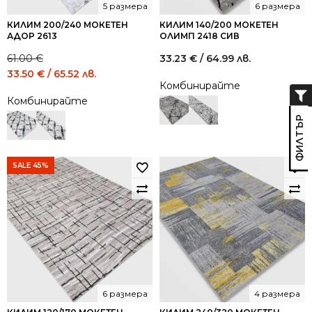
5 размера
6 размера
КИЛИМ 200/240 МОКЕТЕН
КИЛИМ 140/200 МОКЕТЕН
АДОР 2613
ОЛИМП 2418 СИВ
61.00
€
33.23
€
/ 64.99 лв.
Original
Current
33.50
€
/ 65.52 лв.
Комбинирайте
price
price
Комбинирайте
was:
is:
61.00 €
33.50 €
/
/
119.31
65.52
лв..
лв..
SALE 45%
6 размера
4 размера