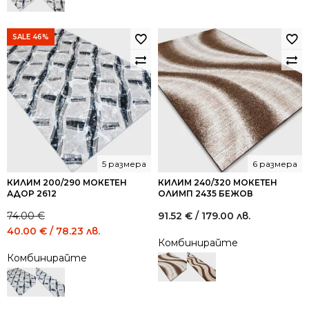
/
/
144.73
78.23
лв..
лв..
SALE 46%
5 размера
6 размера
КИЛИМ 200/290 МОКЕТЕН
КИЛИМ 240/320 МОКЕТЕН
АДОР 2612
ОЛИМП 2435 БЕЖОВ
74.00
€
91.52
€
/ 179.00 лв.
Original
Current
40.00
€
/ 78.23 лв.
Комбинирайте
price
price
Комбинирайте
was:
is:
74.00 €
40.00 €
/
/
144.73
78.23