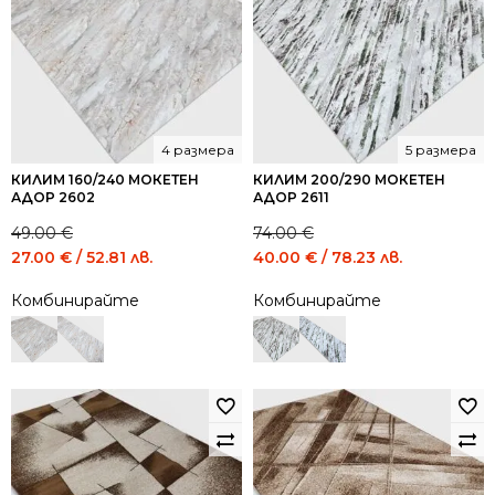
4 размера
5 размера
КИЛИМ 160/240 МОКЕТЕН
КИЛИМ 200/290 МОКЕТЕН
АДОР 2602
АДОР 2611
49.00
€
74.00
€
Original
Current
Original
Current
27.00
€
/ 52.81 лв.
40.00
€
/ 78.23 лв.
price
price
price
price
Комбинирайте
Комбинирайте
was:
is:
was:
is:
49.00 €
27.00 €
74.00 €
40.00 €
/
/
/
/
95.84
52.81
144.73
78.23
лв..
лв..
лв..
лв..