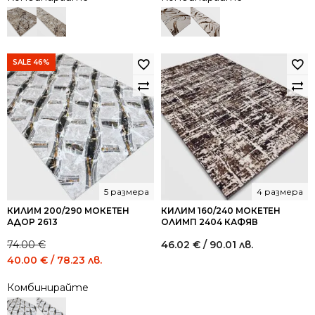
SALE 46%
5 размера
4 размера
КИЛИМ 200/290 МОКЕТЕН
КИЛИМ 160/240 МОКЕТЕН
АДОР 2613
ОЛИМП 2404 КАФЯВ
74.00
€
46.02
€
/ 90.01 лв.
Original
Current
40.00
€
/ 78.23 лв.
price
price
Комбинирайте
was:
is:
74.00 €
40.00 €