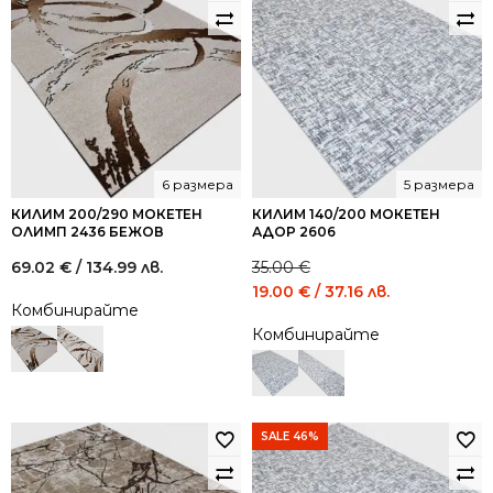
6 размера
5 размера
КИЛИМ 200/290 МОКЕТЕН
КИЛИМ 140/200 МОКЕТЕН
ОЛИМП 2436 БЕЖОВ
АДОР 2606
69.02
€
/ 134.99 лв.
35.00
€
Original
Current
19.00
€
/ 37.16 лв.
Комбинирайте
price
price
Комбинирайте
was:
is:
35.00 €
19.00 €
/
/
68.45
37.16
лв..
лв..
SALE 46%