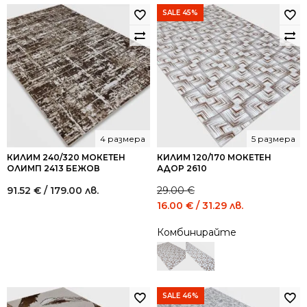
лв..
лв..
SALE 45%
4 размера
5 размера
КИЛИМ 240/320 МОКЕТЕН
КИЛИМ 120/170 МОКЕТЕН
ОЛИМП 2413 БЕЖОВ
АДОР 2610
91.52
€
/ 179.00 лв.
29.00
€
Original
Current
16.00
€
/ 31.29 лв.
price
price
Комбинирайте
was:
is:
29.00 €
16.00 €
/
/
56.72
31.29
лв..
лв..
SALE 46%