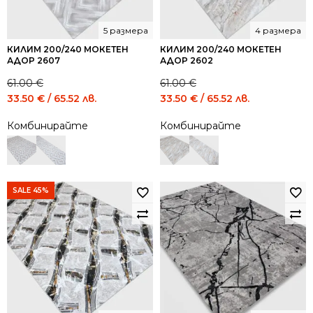
5 размера
4 размера
КИЛИМ 200/240 МОКЕТЕН
КИЛИМ 200/240 МОКЕТЕН
АДОР 2607
АДОР 2602
61.00
€
61.00
€
Original
Current
Original
Current
33.50
€
/ 65.52 лв.
33.50
€
/ 65.52 лв.
price
price
price
price
Комбинирайте
Комбинирайте
was:
is:
was:
is:
61.00 €
33.50 €
61.00 €
33.50 €
/
/
/
/
119.31
65.52
119.31
65.52
лв..
лв..
лв..
лв..
SALE 45%