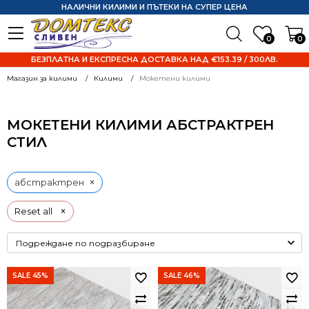
НАЛИЧНИ КИЛИМИ И ПЪТЕКИ НА СУПЕР ЦЕНА
0
0
БЕЗПЛАТНА И ЕКСПРЕСНА ДОСТАВКА НАД €153.39 / 300ЛВ.
Магазин за килими
Килими
Мокетени килими
МОКЕТЕНИ КИЛИМИ АБСТРАКТРЕН
СТИЛ
×
абстрактрен
×
Reset all
SALE 45%
SALE 46%