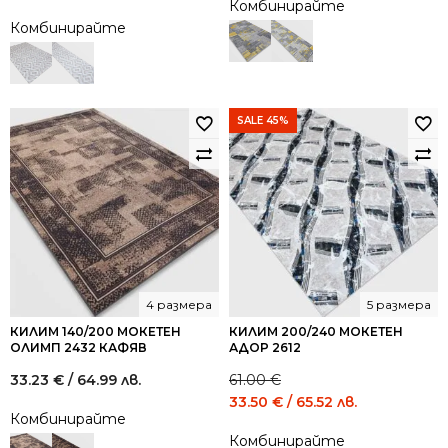
Комбинирайте
price
price
Комбинирайте
was:
is:
74.00 €
40.00 €
/
/
144.73
78.23
лв..
лв..
SALE 45%
4 размера
5 размера
КИЛИМ 140/200 МОКЕТЕН
КИЛИМ 200/240 МОКЕТЕН
ОЛИМП 2432 КАФЯВ
АДОР 2612
33.23
€
/ 64.99 лв.
61.00
€
Original
Current
33.50
€
/ 65.52 лв.
Комбинирайте
price
price
Комбинирайте
was:
is: