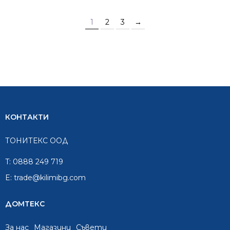
1
2
3
→
КОНТАКТИ
ТОНИТЕКС ООД
T:
0888 249 719
E:
trade@kilimibg.com
ДОМТЕКС
За нас
Mагазини
Съвети