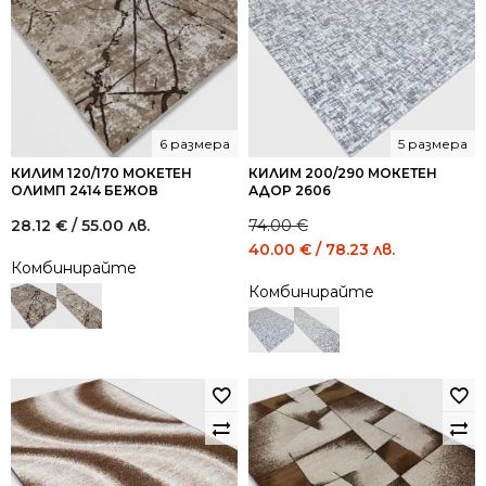
6 размера
5 размера
КИЛИМ 120/170 МОКЕТЕН
КИЛИМ 200/290 МОКЕТЕН
ОЛИМП 2414 БЕЖОВ
АДОР 2606
28.12
€
/ 55.00 лв.
74.00
€
Original
Current
40.00
€
/ 78.23 лв.
Комбинирайте
price
price
Комбинирайте
was:
is:
74.00 €
40.00 €
/
/
144.73
78.23
лв..
лв..