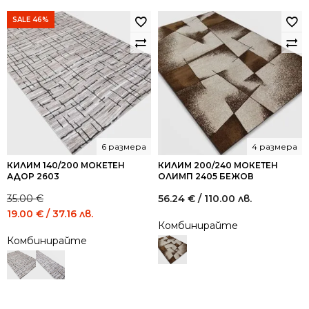
SALE 46%
6 размера
4 размера
КИЛИМ 140/200 МОКЕТЕН
КИЛИМ 200/240 МОКЕТЕН
АДОР 2603
ОЛИМП 2405 БЕЖОВ
35.00
€
56.24
€
/ 110.00 лв.
Original
Current
19.00
€
/ 37.16 лв.
Комбинирайте
price
price
Комбинирайте
was:
is:
35.00 €
19.00 €
/
/
68.45
37.16
лв..
лв..