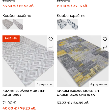
61.00
€
35.00
€
Original
Current
Original
Current
33.50
€
/ 65.52 лв.
19.00
€
/ 37.16 лв.
price
price
price
price
Комбинирайте
Комбинирайте
was:
is:
was:
is:
61.00 €
33.50 €
35.00 €
19.00 €
/
/
/
/
119.31
65.52
68.45
37.16
лв..
лв..
лв..
лв..
SALE 46%
5 размера
4 размера
КИЛИМ 200/290 МОКЕТЕН
КИЛИМ 140/200 МОКЕТЕН
АДОР 2607
ОЛИМП 2420 СИВ ЖЪЛТ
74.00
€
33.23
€
/ 64.99 лв.
Original
Current
40.00
€
/ 78.23 лв.