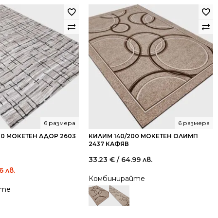
6 размера
6 размера
00 МОКЕТЕН АДОР 2603
КИЛИМ 140/200 МОКЕТЕН ОЛИМП
2437 КАФЯВ
33.23
€
/ 64.99 лв.
Current
16 лв.
Комбинирайте
price
йте
is:
19.00 €
/