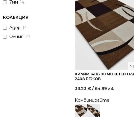
7мм
14
КОЛЕКЦИЯ
Адор
14
Олимп
27
5
КИЛИМ 140/200 МОКЕТЕН О
2408 БЕЖОВ
33.23
€
/ 64.99 лв.
Комбинирайте