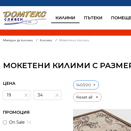
КИЛИМИ
ПЪТЕКИ
ПОМЕЩЕ
Магазин за килими
Килими
Мокетени килими
МОКЕТЕНИ КИЛИМИ С РАЗМЕР 
ЦЕНА
×
140/200
×
×
×
Reset all
ПРОМОЦИЯ
On Sale
14