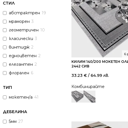
СТИЛ
абстрактрен
19
мраморен
3
геометричен
10
класически
3
винтидж
2
6
едноцветен
2
КИЛИМ 140/200 МОКЕТЕН О
елегантен
2
2442 СИВ
флорален
6
33.23
€
/ 64.99 лв.
Комбинирайте
ТИП
мокетен/а
41
ДЕБЕЛИНА
5мм
27