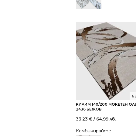
/
/
68.45
37.16
лв..
лв..
6
КИЛИМ 140/200 МОКЕТЕН О
2436 БЕЖОВ
33.23
€
/ 64.99 лв.
Комбинирайте