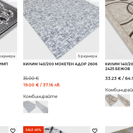
 размера
5 размера
ЛИМП
КИЛИМ 140/200 МОКЕТЕН АДОР 2606
КИЛИМ 140/2
2425 БЕЖОВ
35.00
€
33.23
€
/ 64.
Original
Current
19.00
€
/ 37.16 лв.
Комбинира
price
price
Комбинирайте
was:
is:
35.00 €
19.00 €
/
/
68.45
37.16
лв..
лв..
SALE 46%