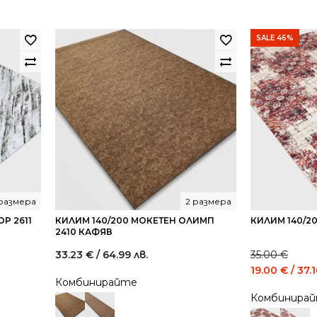
68.45
37.16
68.45
лв..
лв..
лв..
SALE 46%
 размера
2 размера
Р 2611
КИЛИМ 140/200 МОКЕТЕН ОЛИМП
КИЛИМ 140/2
2410 КАФЯВ
33.23
€
/ 64.99 лв.
35.00
€
Original
19.00
€
/ 37.
Комбинирайте
price
Комбинира
was:
35.00 €