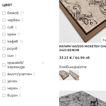
ЦВЯТ
бежов
27
червен
3
сив
6
крем
9
5
кафяв
13
КИЛИМ 140/200 МОКЕТЕН О
розов
1
2422 БЕЖОВ
син
1
33.23
€
/ 64.99 лв.
оранжев/
2
керемида
Комбинирайте
жълт/златен
3
зелен
1
черен
2
визон
6