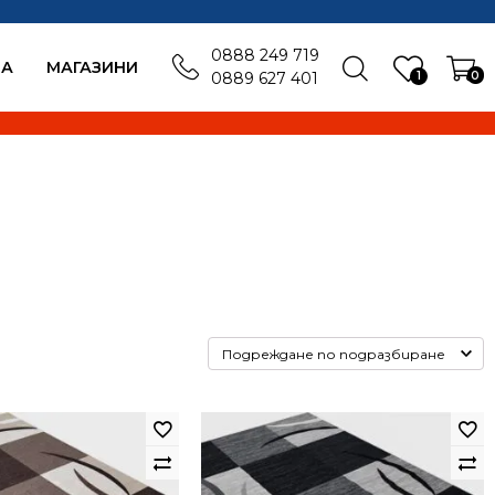
0888 249 719
БА
MАГАЗИНИ
1
0
0889 627 401