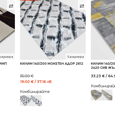
 размера
5 размера
ЛИМП
КИЛИМ 140/200 МОКЕТЕН АДОР 2612
КИЛИМ 140/2
2420 СИВ ЖЪ
35.00
€
33.23
€
/ 64.
Original
Current
19.00
€
/ 37.16 лв.
Комбинира
price
price
Комбинирайте
was:
is:
35.00 €
19.00 €
/
/
68.45
37.16
лв..
лв..