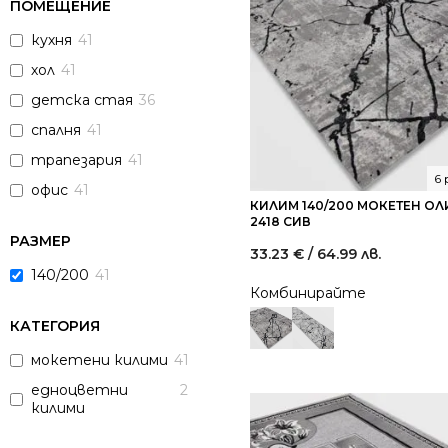
ПОМЕЩЕНИЕ
кухня
41
хол
41
детска стая
36
спалня
41
трапезария
41
6
офис
41
КИЛИМ 140/200 МОКЕТЕН О
2418 СИВ
РАЗМЕР
33.23
€
/ 64.99 лв.
140/200
41
Комбинирайте
КАТЕГОРИЯ
мокетени килими
41
едноцветни
2
килими