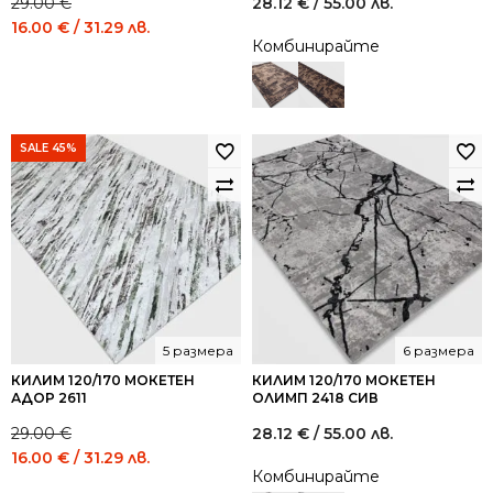
29.00
€
28.12
€
/ 55.00 лв.
Original
Current
16.00
€
/ 31.29 лв.
Комбинирайте
price
price
was:
is:
29.00 €
16.00 €
/
/
56.72
31.29
SALE 45%
лв..
лв..
5 размера
6 размера
КИЛИМ 120/170 МОКЕТЕН
КИЛИМ 120/170 МОКЕТЕН
АДОР 2611
ОЛИМП 2418 СИВ
29.00
€
28.12
€
/ 55.00 лв.
Original
Current
16.00
€
/ 31.29 лв.
Комбинирайте
price
price