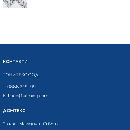
/
/
56.72
31.29
лв..
лв..
КОНТАКТИ
ТОНИТЕКС ООД
T:
0888 249 719
E:
trade@kilimibg.com
ДОМТЕКС
За нас
Mагазини
Съвети