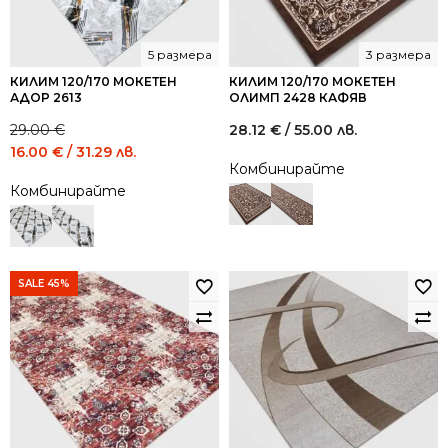
5 размера
3 размера
КИЛИМ 120/170 МОКЕТЕН
КИЛИМ 120/170 МОКЕТЕН
АДОР 2613
ОЛИМП 2428 КАФЯВ
29.00
€
28.12
€
/ 55.00 лв.
Original
Current
16.00
€
/ 31.29 лв.
Комбинирайте
price
price
Комбинирайте
was:
is:
29.00 €
16.00 €
/
/
56.72
31.29
лв..
лв..
SALE 45%