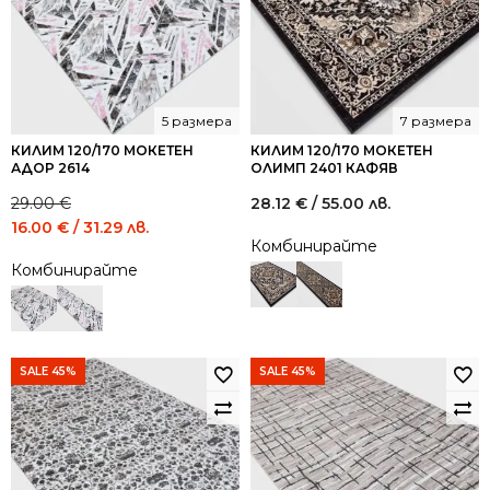
5 размера
7 размера
КИЛИМ 120/170 МОКЕТЕН
КИЛИМ 120/170 МОКЕТЕН
АДОР 2614
ОЛИМП 2401 КАФЯВ
29.00
€
28.12
€
/ 55.00 лв.
Original
Current
16.00
€
/ 31.29 лв.
Комбинирайте
price
price
Комбинирайте
was:
is:
29.00 €
16.00 €
/
/
56.72
31.29
лв..
лв..
SALE 45%
SALE 45%