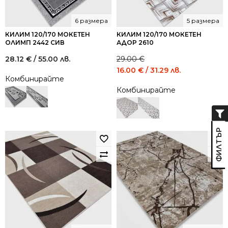
6 размера
5 размера
КИЛИМ 120/170 МОКЕТЕН
КИЛИМ 120/170 МОКЕТЕН
ОЛИМП 2442 СИВ
АДОР 2610
28.12
€
/ 55.00 лв.
29.00
€
Original
Current
16.00
€
/ 31.29 лв.
Комбинирайте
price
price
Комбинирайте
was:
is:
29.00 €
16.00 €
/
/
56.72
31.29
лв..
лв..