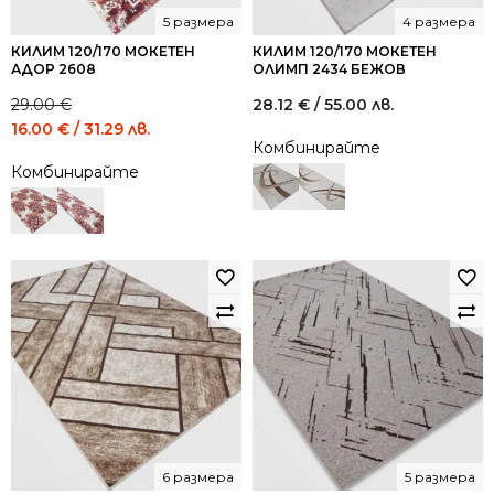
5 размера
4 размера
КИЛИМ 120/170 МОКЕТЕН
КИЛИМ 120/170 МОКЕТЕН
АДОР 2608
ОЛИМП 2434 БЕЖОВ
29.00
€
28.12
€
/ 55.00 лв.
Original
Current
16.00
€
/ 31.29 лв.
Комбинирайте
price
price
Комбинирайте
was:
is:
29.00 €
16.00 €
/
/
56.72
31.29
лв..
лв..
6 размера
5 размера