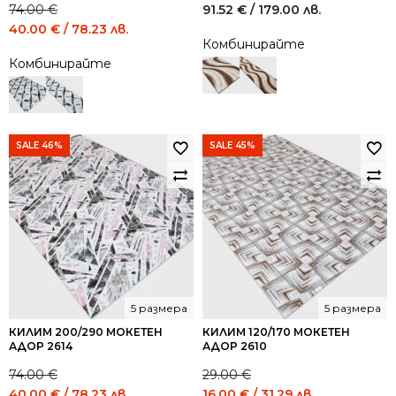
74.00
€
91.52
€
/ 179.00 лв.
Original
Current
40.00
€
/ 78.23 лв.
Комбинирайте
price
price
Комбинирайте
was:
is:
74.00 €
40.00 €
/
/
144.73
78.23
лв..
лв..
SALE 46%
SALE 45%
5 размера
5 размера
КИЛИМ 200/290 МОКЕТЕН
КИЛИМ 120/170 МОКЕТЕН
АДОР 2614
АДОР 2610
74.00
€
29.00
€
Original
Current
Original
Current
40.00
€
/ 78.23 лв.
16.00
€
/ 31.29 лв.