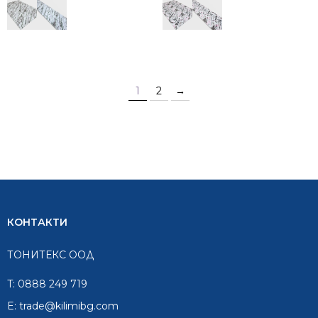
61.00 €
33.50 €
49.00 €
27.00 €
/
/
/
/
119.31
65.52
95.84
52.81
лв..
лв..
лв..
лв..
1
2
→
КОНТАКТИ
ТОНИТЕКС ООД
T:
0888 249 719
E:
trade@kilimibg.com