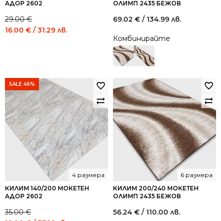
АДОР 2602
ОЛИМП 2435 БЕЖОВ
29.00
€
69.02
€
/ 134.99 лв.
Original
Current
16.00
€
/ 31.29 лв.
Комбинирайте
price
price
was:
is:
29.00 €
16.00 €
/
/
56.72
31.29
SALE 46%
лв..
лв..
4 размера
6 размера
КИЛИМ 140/200 МОКЕТЕН
КИЛИМ 200/240 МОКЕТЕН
АДОР 2602
ОЛИМП 2435 БЕЖОВ
35.00
€
56.24
€
/ 110.00 лв.