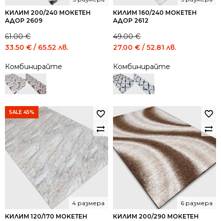
КИЛИМ 200/240 МОКЕТЕН
КИЛИМ 160/240 МОКЕТЕН
АДОР 2609
АДОР 2612
61.00
€
49.00
€
Original
Current
Original
Current
33.50
€
/ 65.52 лв.
27.00
€
/ 52.81 лв.
price
price
price
price
Комбинирайте
Комбинирайте
was:
is:
was:
is:
61.00 €
33.50 €
49.00 €
27.00 €
/
/
/
/
119.31
65.52
95.84
52.81
лв..
лв..
лв..
лв..
SALE 45%
4 размера
6 размера
КИЛИМ 120/170 МОКЕТЕН
КИЛИМ 200/290 МОКЕТЕН