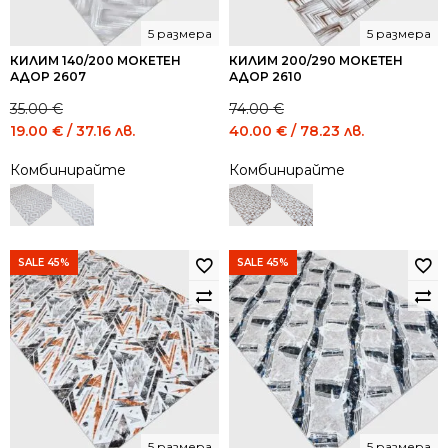
5 размера
5 размера
КИЛИМ 140/200 МОКЕТЕН
КИЛИМ 200/290 МОКЕТЕН
АДОР 2607
АДОР 2610
35.00
€
74.00
€
Original
Current
Original
Current
19.00
€
/ 37.16 лв.
40.00
€
/ 78.23 лв.
price
price
price
price
Комбинирайте
Комбинирайте
was:
is:
was:
is:
35.00 €
19.00 €
74.00 €
40.00 €
/
/
/
/
68.45
37.16
144.73
78.23
лв..
лв..
лв..
лв..
SALE 45%
SALE 45%
5 размера
5 размера