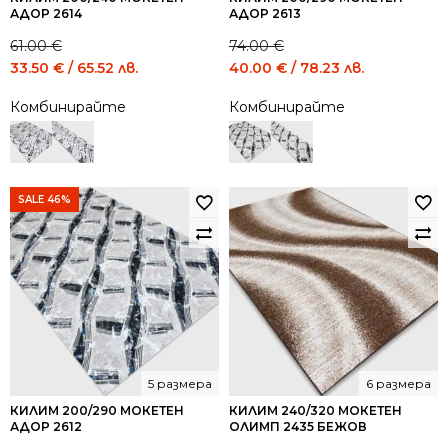
АДОР 2614
АДОР 2613
61.00
€
74.00
€
Original
Current
Original
Current
33.50
€
/ 65.52 лв.
40.00
€
/ 78.23 лв.
price
price
price
price
Комбинирайте
Комбинирайте
was:
is:
was:
is:
61.00 €
33.50 €
74.00 €
40.00 €
/
/
/
/
119.31
65.52
144.73
78.23
лв..
лв..
лв..
лв..
SALE 46%
5 размера
6 размера
КИЛИМ 200/290 МОКЕТЕН
КИЛИМ 240/320 МОКЕТЕН
АДОР 2612
ОЛИМП 2435 БЕЖОВ