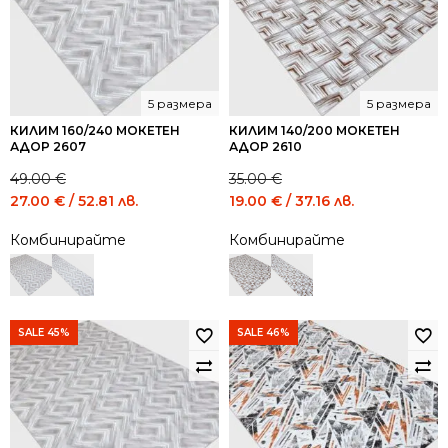
5 размера
5 размера
КИЛИМ 160/240 МОКЕТЕН
КИЛИМ 140/200 МОКЕТЕН
АДОР 2607
АДОР 2610
49.00
€
35.00
€
Original
Current
Original
Current
27.00
€
/ 52.81 лв.
19.00
€
/ 37.16 лв.
price
price
price
price
Комбинирайте
Комбинирайте
was:
is:
was:
is:
49.00 €
27.00 €
35.00 €
19.00 €
/
/
/
/
95.84
52.81
68.45
37.16
лв..
лв..
лв..
лв..
SALE 45%
SALE 46%