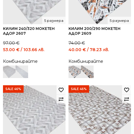
5 размера
5 размера
КИЛИМ 240/320 МОКЕТЕН
КИЛИМ 200/290 МОКЕТЕН
АДОР 2607
АДОР 2609
97.00
€
74.00
€
Original
Current
Original
Current
53.00
€
/ 103.66 лв.
40.00
€
/ 78.23 лв.
price
price
price
price
Комбинирайте
Комбинирайте
was:
is:
was:
is:
97.00 €
53.00 €
74.00 €
40.00 €
/
/
/
/
189.72
103.66
144.73
78.23
лв..
лв..
лв..
лв..
SALE 46%
SALE 46%