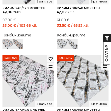
5 размера
5 размера
КИЛИМ 240/320 МОКЕТЕН
КИЛИМ 200/240 МОКЕТЕН
АДОР 2609
АДОР 2613
97.00
€
61.00
€
Original
Current
Original
Current
53.00
€
/ 103.66 лв.
33.50
€
/ 65.52 лв.
price
price
price
price
Комбинирайте
Комбинирайте
was:
is:
was:
is:
97.00 €
53.00 €
61.00 €
33.50 €
/
/
/
/
189.72
103.66
119.31
65.52
лв..
лв..
лв..
лв..
SALE 45%
SALE 46%
5 размера
5 размера
КИЛИМ 200/240 МОКЕТЕН
КИЛИМ 200/290 МОКЕТЕН