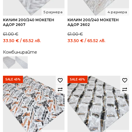
5 размера
4 размера
КИЛИМ 200/240 МОКЕТЕН
КИЛИМ 200/240 МОКЕТЕН
АДОР 2607
АДОР 2602
61.00
€
61.00
€
Original
Current
Original
Current
33.50
€
/ 65.52 лв.
33.50
€
/ 65.52 лв.
price
price
price
price
Комбинирайте
was:
is:
was:
is:
61.00 €
33.50 €
61.00 €
33.50 €
/
/
/
/
119.31
65.52
119.31
65.52
лв..
лв..
лв..
лв..
SALE 45%
SALE 45%