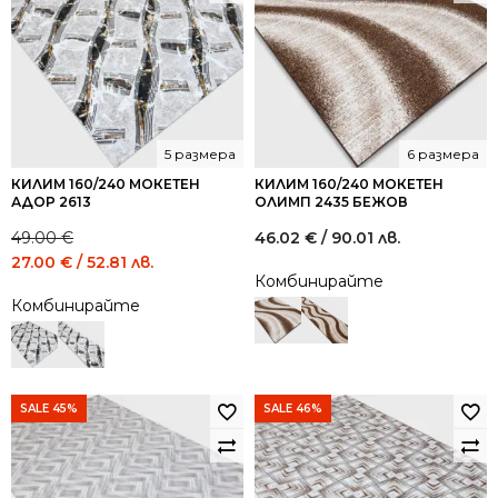
5 размера
6 размера
КИЛИМ 160/240 МОКЕТЕН
КИЛИМ 160/240 МОКЕТЕН
АДОР 2613
ОЛИМП 2435 БЕЖОВ
49.00
€
46.02
€
/ 90.01 лв.
Original
Current
27.00
€
/ 52.81 лв.
Комбинирайте
price
price
Комбинирайте
was:
is:
49.00 €
27.00 €
/
/
95.84
52.81
лв..
лв..
SALE 45%
SALE 46%