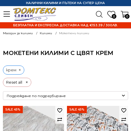
НАЛИЧНИ КИЛИМИ И ПЪТЕКИ НА СУПЕР ЦЕНА
0
0
БЕЗПЛАТНА И ЕКСПРЕСНА ДОСТАВКА НАД €153.39 / 300ЛВ.
Магазин за килими
Килими
Мокетени килими
МОКЕТЕНИ КИЛИМИ С ЦВЯТ КРЕМ
×
крем
×
Reset all
SALE 45%
SALE 45%