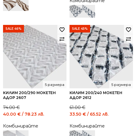
Комбинирайте
was:
is:
35.00 €
19.00 €
/
/
68.45
37.16
лв..
лв..
SALE 46%
SALE 45%
5 размера
5 размера
КИЛИМ 200/290 МОКЕТЕН
КИЛИМ 200/240 МОКЕТЕН
АДОР 2607
АДОР 2612
74.00
€
61.00
€
Original
Current
Original
Current
40.00
€
/ 78.23 лв.
33.50
€
/ 65.52 лв.
price
price
price
price
Комбинирайте
Комбинирайте
was:
is:
was:
is:
74.00 €
40.00 €
61.00 €
33.50 €