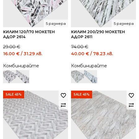
5 размера
5 размера
КИЛИМ 120/170 МОКЕТЕН
КИЛИМ 200/290 МОКЕТЕН
АДОР 2614
АДОР 2611
29.00
€
74.00
€
Original
Current
Original
Current
16.00
€
/ 31.29 лв.
40.00
€
/ 78.23 лв.
price
price
price
price
Комбинирайте
Комбинирайте
was:
is:
was:
is:
29.00 €
16.00 €
74.00 €
40.00 €
/
/
/
/
56.72
31.29
144.73
78.23
лв..
лв..
лв..
лв..
SALE 45%
SALE 45%