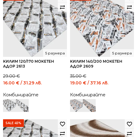
5 размера
5 размера
КИЛИМ 120/170 МОКЕТЕН
КИЛИМ 140/200 МОКЕТЕН
АДОР 2613
АДОР 2609
29.00
€
35.00
€
Original
Current
Original
Current
16.00
€
/ 31.29 лв.
19.00
€
/ 37.16 лв.
price
price
price
price
Комбинирайте
Комбинирайте
was:
is:
was:
is:
29.00 €
16.00 €
35.00 €
19.00 €
/
/
/
/
56.72
31.29
68.45
37.16
лв..
лв..
лв..
лв..
SALE 45%