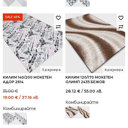
/
/
/
/
144.73
78.23
119.31
65.52
лв..
лв..
лв..
лв..
SALE 46%
5 размера
6 размера
КИЛИМ 140/200 МОКЕТЕН
КИЛИМ 120/170 МОКЕТЕН
АДОР 2614
ОЛИМП 2435 БЕЖОВ
35.00
€
28.12
€
/ 55.00 лв.
Original
Current
19.00
€
/ 37.16 лв.
Комбинирайте
price
price
Комбинирайте
was:
is:
35.00 €
19.00 €
/
/
68.45
37.16