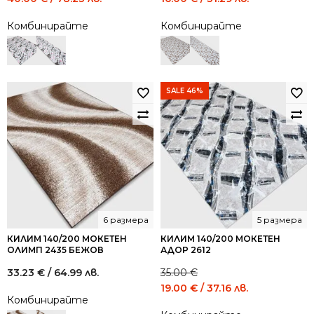
price
price
price
price
Комбинирайте
Комбинирайте
was:
is:
was:
is:
74.00 €
40.00 €
29.00 €
16.00 €
/
/
/
/
144.73
78.23
56.72
31.29
лв..
лв..
лв..
лв..
SALE 46%
6 размера
5 размера
КИЛИМ 140/200 МОКЕТЕН
КИЛИМ 140/200 МОКЕТЕН
ОЛИМП 2435 БЕЖОВ
АДОР 2612
33.23
€
/ 64.99 лв.
35.00
€
Original
Current
19.00
€
/ 37.16 лв.
Комбинирайте
price
price