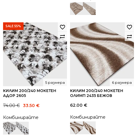
SALE 55%
5 размера
6 размера
КИЛИМ 200/240 МОКЕТЕН
КИЛИМ 200/240 МОКЕТЕН
АДОР 2605
ОЛИМП 2435 БЕЖОВ
Original
Current
62.00
€
74.00
€
33.50
€
price
price
Комбинирайте
Комбинирайте
was:
is:
74.00 €.
33.50 €.