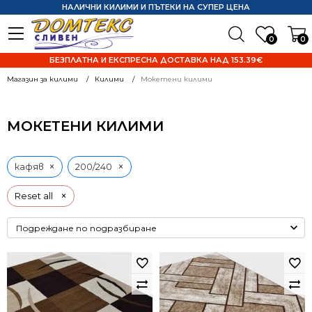
НАЛИЧНИ КИЛИМИ И ПЪТЕКИ НА СУПЕР ЦЕНА
0
0
БЕЗПЛАТНА И ЕКСПРЕСНА ДОСТАВКА НАД 153.39€
Магазин за килими
Килими
Мокетени килими
МОКЕТЕНИ КИЛИМИ
×
×
кафяв
200/240
×
Reset all