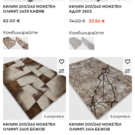
КИЛИМ 200/240 МОКЕТЕН
КИЛИМ 200/240 МОКЕТЕН
ОЛИМП 2439 КАФЯВ
АДОР 2603
Original
Current
62.00
€
74.00
€
33.50
€
price
price
Комбинирайте
Комбинирайте
was:
is:
74.00 €.
33.50 €.
4 размера
6 размера
КИЛИМ 200/240 МОКЕТЕН
КИЛИМ 200/240 МОКЕТЕН
ОЛИМП 2405 БЕЖОВ
ОЛИМП 2414 БЕЖОВ