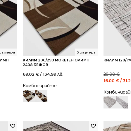
 размера
5 размера
ЛИМП
КИЛИМ 200/290 МОКЕТЕН ОЛИМП
КИЛИМ 120/1
2408 БЕЖОВ
69.02
€
/ 134.99 лв.
29.00
€
Original
16.00
€
/ 31.
Комбинирайте
price
Комбинира
was:
29.00 €
/
56.72
лв..