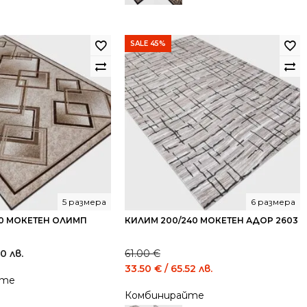
SALE 45%
5 размера
6 размера
70 МОКЕТЕН ОЛИМП
КИЛИМ 200/240 МОКЕТЕН АДОР 2603
00 лв.
61.00
€
Original
Current
33.50
€
/ 65.52 лв.
йте
price
price
Комбинирайте
was:
is: