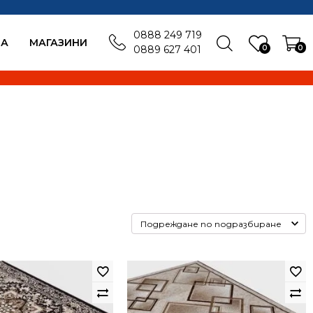
0888 249 719
БА
MАГАЗИНИ
0
0
0889 627 401