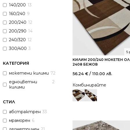
140/200
13
160/240
9
200/240
12
200/290
14
240/320
12
300/400
3
5
КИЛИМ 200/240 МОКЕТЕН О
КАТЕГОРИЯ
2408 БЕЖОВ
мокетени килими
72
56.24
€
/ 110.00 лв.
едноцветни
2
Комбинирайте
килими
СТИЛ
абстрактрен
33
мраморен
6
геометричен
21