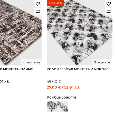
SALE 45%
4 размера
5 размера
40 МОКЕТЕН ОЛИМП
КИЛИМ 160/240 МОКЕТЕН АДОР 2605
01 лв.
49.00
€
Original
Current
27.00
€
/ 52.81 лв.
price
price
Комбинирайте
was:
is:
49.00 €
27.00 €
/
/
95.84
52.81