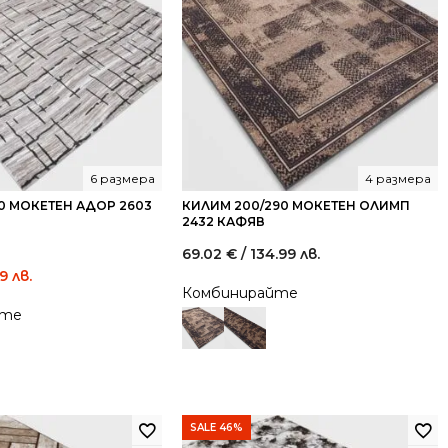
6 размера
4 размера
70 МОКЕТЕН АДОР 2603
КИЛИМ 200/290 МОКЕТЕН ОЛИМП
2432 КАФЯВ
69.02
€
/ 134.99 лв.
Current
29 лв.
Комбинирайте
price
йте
is:
16.00 €
/
31.29
лв..
SALE 46%