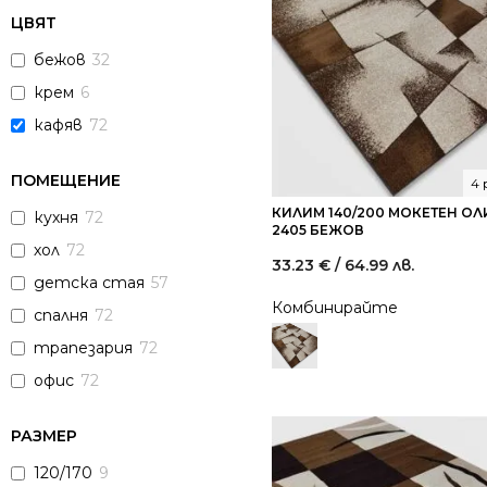
ЦВЯТ
бежов
32
крем
6
кафяв
72
ПОМЕЩЕНИЕ
4 
КИЛИМ 140/200 МОКЕТЕН О
кухня
72
2405 БЕЖОВ
хол
72
33.23
€
/ 64.99 лв.
детска стая
57
Комбинирайте
спалня
72
трапезария
72
офис
72
РАЗМЕР
120/170
9