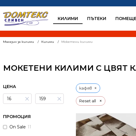
КИЛИМИ
ПЪТЕКИ
ПОМЕЩЕ
Магазин за килими
Килими
Мокетени килими
МОКЕТЕНИ КИЛИМИ С ЦВЯТ 
ЦЕНА
×
кафяв
×
×
×
Reset all
ПРОМОЦИЯ
On Sale
11