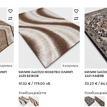
 размера
6 размера
ЛИМП
КИЛИМ 240/320 МОКЕТЕН ОЛИМП
КИЛИМ 140/2
2435 БЕЖОВ
2401 КАФЯВ
91.52
€
/ 179.00 лв.
33.23
€
/ 64.
Комбинирайте
Комбинира