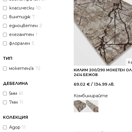
класически
10
винтидж
7
едноцветен
2
елегантен
1
флорален
5
ТИП
6
мокетен/а
72
КИЛИМ 200/290 МОКЕТЕН О
2414 БЕЖОВ
ДЕБЕЛИНА
69.02
€
/ 134.99 лв.
5мм
61
Комбинирайте
7мм
11
КОЛЕКЦИЯ
Адор
11