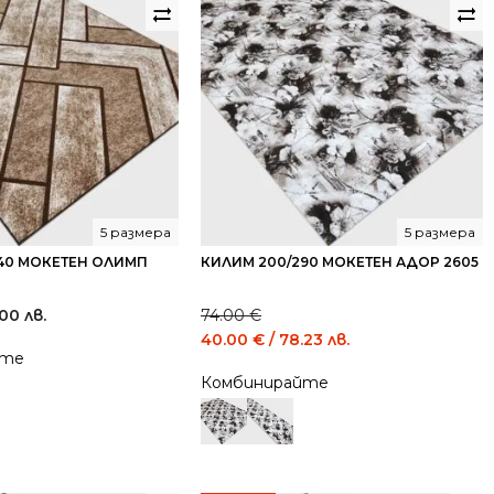
5 размера
5 размера
40 МОКЕТЕН ОЛИМП
КИЛИМ 200/290 МОКЕТЕН АДОР 2605
.00 лв.
74.00
€
Original
Current
40.00
€
/ 78.23 лв.
йте
price
price
Комбинирайте
was:
is:
74.00 €
40.00 €
/
/
144.73
78.23
лв..
лв..