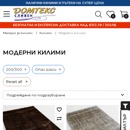
НАЛИЧНИ КИЛИМИ И ПЪТЕКИ НА СУПЕР ЦЕНА
0
0
БЕЗПЛАТНА И ЕКСПРЕСНА ДОСТАВКА НАД €153.39 / 300ЛВ.
Магазин за килими
Килими
Модерни килими
МОДЕРНИ КИЛИМИ
×
×
200/300
Опал Шаги
×
Reset all