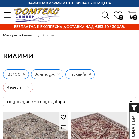
НАЛИЧНИ КИЛИМИ И ПЪТЕКИ НА СУПЕР ЦЕНА
0
0
БЕЗПЛАТНА И ЕКСПРЕСНА ДОСТАВКА НАД €153.39 / 300ЛВ.
Магазин за килими
Килими
КИЛИМИ
×
×
×
133/190
винтидж
тъкан/а
×
Reset all