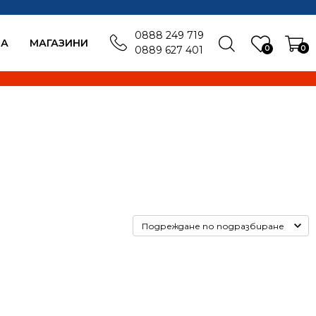
0888 249 719
БА
MАГАЗИНИ
0
0
0889 627 401