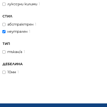
луксозни килими
1
СТИЛ
абстрактрен
1
неутрален
1
ТИП
тъкан/а
1
ДЕБЕЛИНА
10мм
1