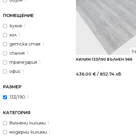
визон
1
ПОМЕЩЕНИЕ
кухня
1
хол
1
детска стая
1
3
спалня
1
КИЛИМ 133/190 ВЪЛНЕН 966
трапезария
1
офис
1
436.00
€
/ 852.74 лв.
РАЗМЕР
133/190
1
КАТЕГОРИЯ
вълнени килими
1
модерни килими
1