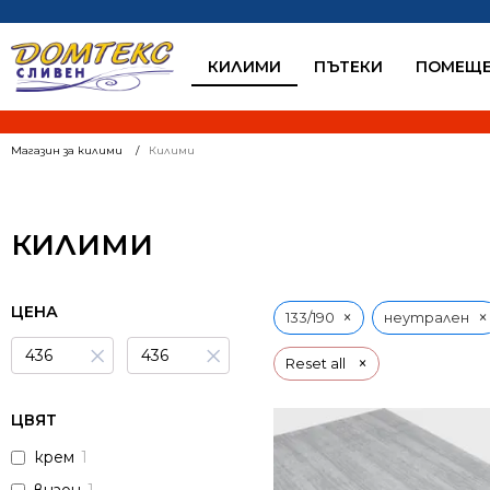
КИЛИМИ
ПЪТЕКИ
ПОМЕЩЕ
Магазин за килими
Килими
КИЛИМИ
ЦЕНА
×
×
133/190
неутрален
×
×
×
Reset all
ЦВЯТ
крем
1