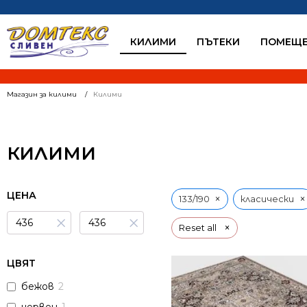
КИЛИМИ
ПЪТЕКИ
ПОМЕЩЕ
Магазин за килими
Килими
КИЛИМИ
ЦЕНА
×
×
133/190
класически
×
×
×
Reset all
ЦВЯТ
бежов
2