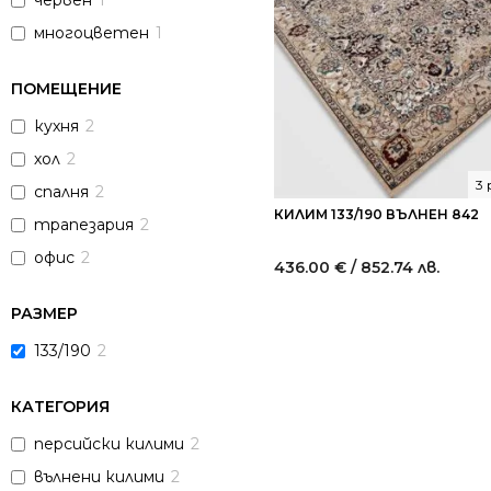
червен
1
многоцветен
1
ПОМЕЩЕНИЕ
кухня
2
хол
2
3
спалня
2
КИЛИМ 133/190 ВЪЛНЕН 842
трапезария
2
офис
2
436.00
€
/ 852.74 лв.
РАЗМЕР
133/190
2
КАТЕГОРИЯ
персийски килими
2
вълнени килими
2