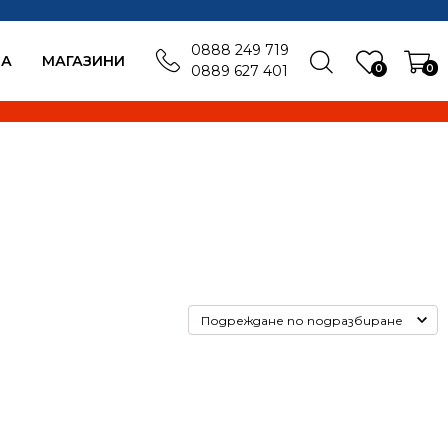
0888 249 719
БА
MАГАЗИНИ
0
0
0889 627 401