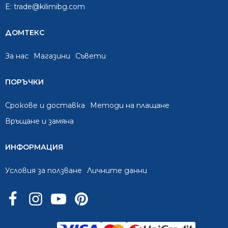
E:
trade@kilimibg.com
ДОМТЕКС
За нас
Mагазини
Съвети
ПОРЪЧКИ
Срокове и доставка
Методи на плащане
Връщане и замяна
ИНФОРМАЦИЯ
Условия за ползване
Личните данни