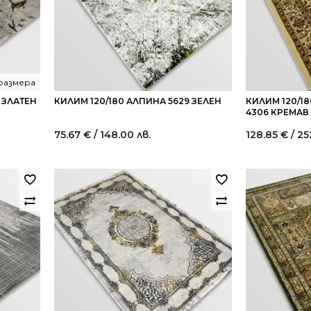
 размера
 ЗЛАТЕН
КИЛИМ 120/180 АЛПИНА 5629 ЗЕЛЕН
КИЛИМ 120/1
4306 КРЕМАВ
75.67
€
/ 148.00 лв.
128.85
€
/ 25