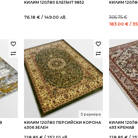
КИЛИМ 120/180 ЕЛЕГАНТ 9852
КИЛИМ 120/18
76.18
€
/ 149.00 лв.
305.75
€
nt
Original
183.00
€
/ 35
price
was:
0 €
305.75 €
/
2
598.00
лв..
3 размера
В
КИЛИМ 120/180 ПЕРСИЙСКИ КОРОНА
КИЛИМ 120/1
4306 ЗЕЛЕН
493 КРЕМАВ
128.85
€
/ 252.01 лв.
128.85
€
/ 25