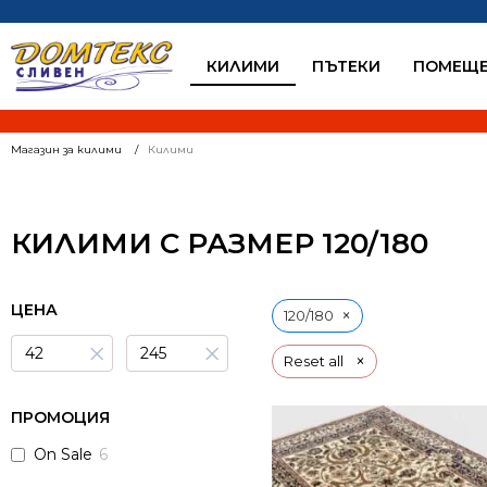
КИЛИМИ
ПЪТЕКИ
ПОМЕЩЕ
Магазин за килими
Килими
КИЛИМИ С РАЗМЕР 120/180
ЦЕНА
×
120/180
×
×
×
Reset all
ПРОМОЦИЯ
On Sale
6