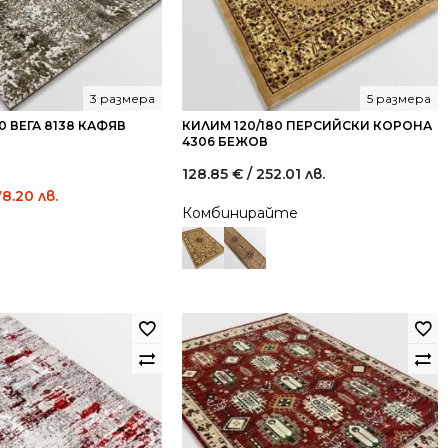
3 размера
5 размера
0 ВЕГА 8138 КАФЯВ
КИЛИМ 120/180 ПЕРСИЙСКИ КОРОНА
4306 БЕЖОВ
128.85
€
/ 252.01 лв.
Current
78.20 лв.
Комбинирайте
price
is:
244.50 €
/
478.20
лв..