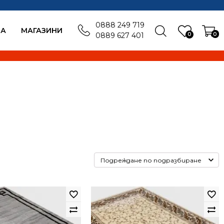
0888 249 719
БА
MАГАЗИНИ
0
0
0889 627 401