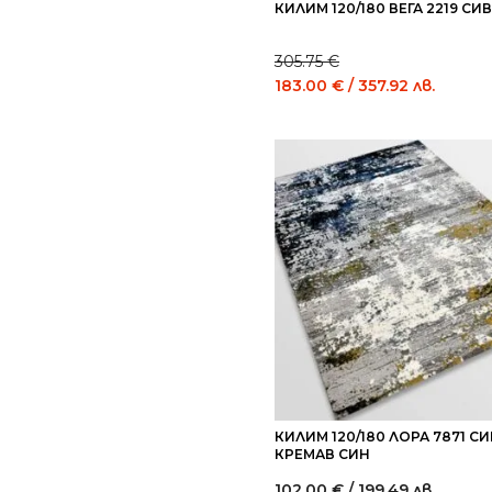
КИЛИМ 120/180 ВЕГА 2219 СИВ
305.75
€
Original
Curre
183.00
€
/ 357.92 лв.
price
price
was:
is:
305.75 €
183.0
/
/
598.00
357.9
лв..
лв..
КИЛИМ 120/180 ЛОРА 7871 СИ
КРЕМАВ СИН
102.00
€
/ 199.49 лв.