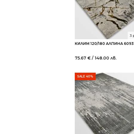
3
КИЛИМ 120/180 АЛПИНА 6093
75.67
€
/ 148.00 лв.
SALE 40%