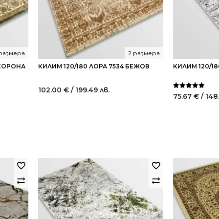
 размера
2 размера
 КОРОНА
КИЛИМ 120/180 ЛОРА 7534 БЕЖОВ
КИЛИМ 120/1
102.00
€
/ 199.49 лв.
Оценено на
75.67
€
/ 148
5.00
от 5