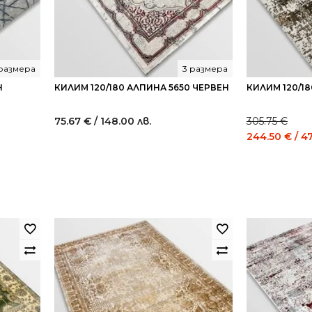
 размера
3 размера
Н
КИЛИМ 120/180 АЛПИНА 5650 ЧЕРВЕН
КИЛИМ 120/18
75.67
€
/ 148.00 лв.
305.75
€
nt
Original
244.50
€
/ 4
price
was:
0 €
305.75 €
/
2
598.00
лв..