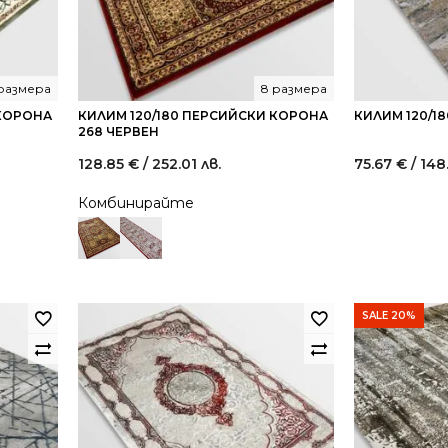
 размера
8 размера
 КОРОНА
КИЛИМ 120/180 ПЕРСИЙСКИ КОРОНА
КИЛИМ 120/1
268 ЧЕРВЕН
128.85
€
/ 252.01 лв.
75.67
€
/ 148
Комбинирайте
SALE 20%