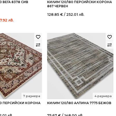
0 ВЕГА 8378 СИВ
КИЛИМ 120/180 ПЕРСИЙСКИ КОРОНА
867 ЧЕРВЕН
128.85
€
/ 252.01 лв.
Current
7.92 лв.
price
is:
183.00 €
/
357.92
лв..
7 размера
4 размера
80 ПЕРСИЙСКИ КОРОНА
КИЛИМ 120/180 АЛПИНА 7775 БЕЖОВ
2.01 лв.
75.67
€
/ 148.00 лв.