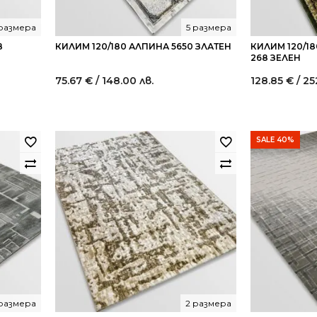
 размера
5 размера
В
КИЛИМ 120/180 АЛПИНА 5650 ЗЛАТЕН
КИЛИМ 120/1
268 ЗЕЛЕН
75.67
€
/ 148.00 лв.
128.85
€
/ 25
nt
0 €
SALE 40%
2
 размера
2 размера