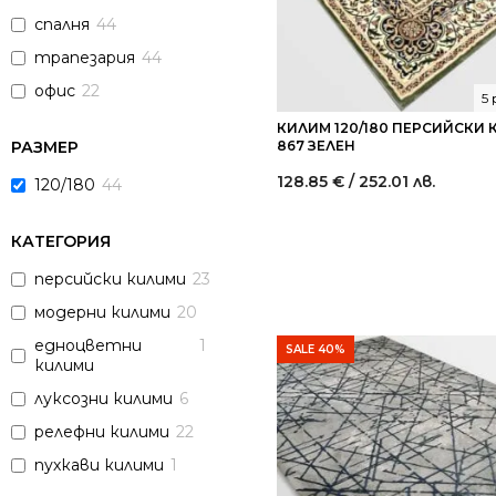
спалня
44
трапезария
44
офис
22
5
КИЛИМ 120/180 ПЕРСИЙСКИ
РАЗМЕР
867 ЗЕЛЕН
128.85
€
/ 252.01 лв.
120/180
44
КАТЕГОРИЯ
персийски килими
23
модерни килими
20
едноцветни
1
SALE 40%
килими
луксозни килими
6
релефни килими
22
пухкави килими
1