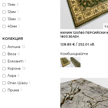
11мм
3
12мм
1
13мм
26
40мм
1
6
КИЛИМ 120/180 ПЕРСИЙСКИ
1803 ЗЕЛЕН
КОЛЕКЦИЯ
128.85
€
/ 252.01 лв.
Алпина
13
Комбинирайте
Вега
6
Елегант
1
Корона
19
Лора
3
Опал Шаги
1
Прима
1