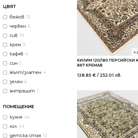
ЦВЯТ
бежов
13
червен
6
сив
19
крем
9
4 
кафяв
4
КИЛИМ 120/180 ПЕРСИЙСКИ
син
5
867 КРЕМАВ
жълт/златен
4
128.85
€
/ 252.01 лв.
зелен
6
антрацит
1
ПОМЕЩЕНИЕ
кухня
44
хол
44
детска стая
13