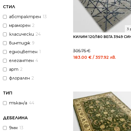
СТИЛ
абстрактрен
13
мраморен
2
3
класически
24
КИЛИМ 120/180 ВЕГА 3949 СИ
винтидж
9
305.75
€
едноцветен
1
Original
Curre
183.00
€
/ 357.92 лв.
елегантен
4
price
price
was:
is:
арт
2
305.75 €
183.0
флорален
2
/
/
598.00
357.9
ТИП
лв..
лв..
тъкан/а
44
ДЕБЕЛИНА
9мм
13