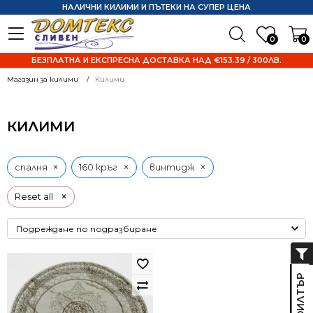
НАЛИЧНИ КИЛИМИ И ПЪТЕКИ НА СУПЕР ЦЕНА
0
0
БЕЗПЛАТНА И ЕКСПРЕСНА ДОСТАВКА НАД €153.39 / 300ЛВ.
Магазин за килими
Килими
КИЛИМИ
×
×
×
спалня
160 кръг
винтидж
×
Reset all