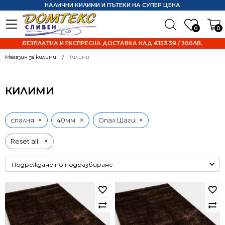
НАЛИЧНИ КИЛИМИ И ПЪТЕКИ НА СУПЕР ЦЕНА
0
0
БЕЗПЛАТНА И ЕКСПРЕСНА ДОСТАВКА НАД €153.39 / 300ЛВ.
Магазин за килими
Килими
КИЛИМИ
×
×
×
спалня
40мм
Опал Шаги
×
Reset all