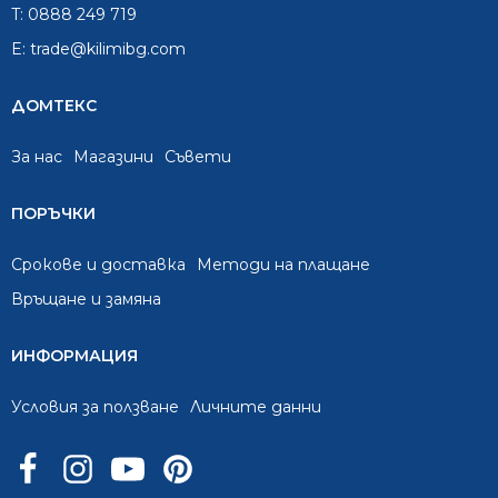
T:
0888 249 719
E:
trade@kilimibg.com
ДОМТЕКС
За нас
Mагазини
Съвети
ПОРЪЧКИ
Срокове и доставка
Методи на плащане
Връщане и замяна
ИНФОРМАЦИЯ
Условия за ползване
Личните данни