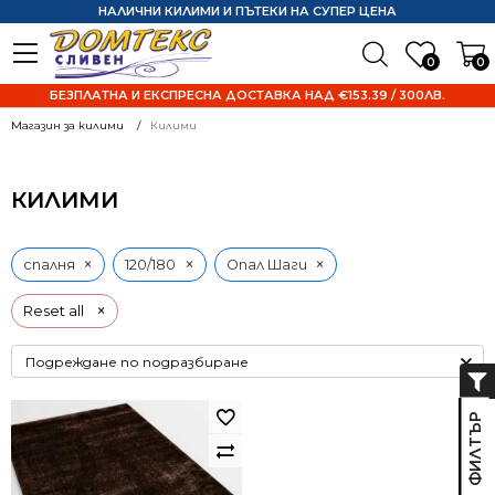
НАЛИЧНИ КИЛИМИ И ПЪТЕКИ НА СУПЕР ЦЕНА
0
0
БЕЗПЛАТНА И ЕКСПРЕСНА ДОСТАВКА НАД €153.39 / 300ЛВ.
Магазин за килими
Килими
КИЛИМИ
×
×
×
спалня
120/180
Опал Шаги
×
Reset all