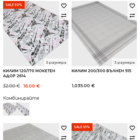
SALE 50%
5 размера
3 размера
КИЛИМ 120/170 МОКЕТЕН
КИЛИМ 200/300 ВЪЛНЕН 915
АДОР 2614
Original
Current
1,035.00
€
32.00
€
16.00
€
price
price
Комбинирайте
was:
is:
32.00 €.
16.00 €.
SALE 55%