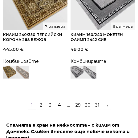
7 размера
6 размера
КИЛИМ 240/350 ПЕРСИЙСКИ
КИЛИМ 160/240 МОКЕТЕН
КОРОНА 268 БЕЖОВ
ОЛИМП 2442 СИВ
445.00
€
49.00
€
Комбинирайте
Комбинирайте
1
2
3
4
…
29
30
31
→
Спалнята е храм на нежността – с килим от
Домтекс Сливен внесете още повече мекота и