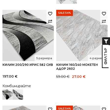
SALE 54%
5 размера
4 размера
КИЛИМ 200/290 ИРИС 582 СИВ
КИЛИМ 160/240 МОКЕТЕН
АДОР 2602
Original
Current
197.00
€
59.00
€
27.00
€
price
price
Комбинирайте
was:
is:
59.00 €.
27.00 €.
SALE 54%