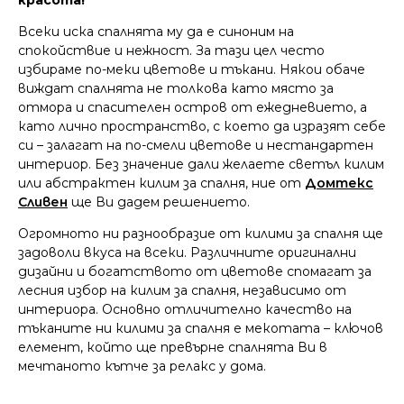
красота!
Всеки иска спалнята му да е синоним на
спокойствие и нежност. За тази цел често
избираме по-меки цветове и тъкани. Някои обаче
виждат спалнята не толкова като място за
отмора и спасителен остров от ежедневието, а
като лично пространство, с което да изразят себе
си – залагат на по-смели цветове и нестандартен
интериор. Без значение дали желаете светъл килим
или абстрактен килим за спалня, ние от
Домтекс
Сливен
ще Ви дадем решението.
Огромното ни разнообразие от килими за спалня ще
задоволи вкуса на всеки. Различните оригинални
дизайни и богатството от цветове спомагат за
лесния избор на килим за спалня, независимо от
интериора. Основно отличително качество на
тъканите ни килими за спалня е мекотата – ключов
елемент, който ще превърне спалнята Ви в
мечтаното кътче за релакс у дома.