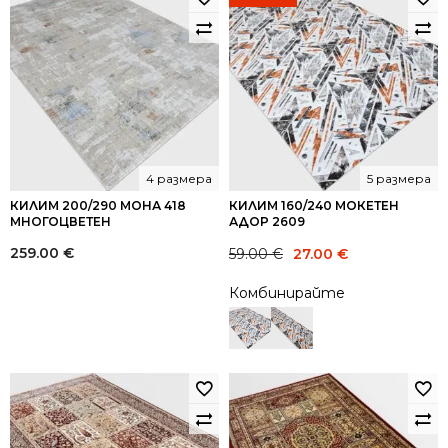
4 размера
5 размера
КИЛИМ 200/290 МОНА 418
КИЛИМ 160/240 МОКЕТЕН
МНОГОЦВЕТЕН
АДОР 2609
Original
Current
259.00
€
59.00
€
27.00
€
price
price
Комбинирайте
was:
is:
59.00 €.
27.00 €.