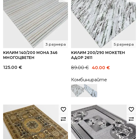
3 размера
5 размера
КИЛИМ 140/200 МОНА 346
КИЛИМ 200/290 МОКЕТЕН
МНОГОЦВЕТЕН
АДОР 2611
Original
Current
125.00
€
89.00
€
40.00
€
price
price
Комбинирайте
was:
is:
89.00 €.
40.00 €.