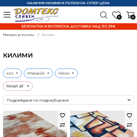
НАЛИЧНИ КИЛИМИ И ПЪТЕКИ НА СУПЕР ЦЕНА
0
0
БЕЗПЛАТНА И ЕКСПРЕСНА ДОСТАВКА НАД 153.39€
Магазин за килими
Килими
КИЛИМИ
×
×
×
хол
тъкан/а
Неон
×
Reset all