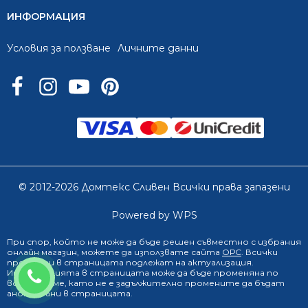
ИНФОРМАЦИЯ
Условия за ползване
Личните данни
© 2012-2026 Домтекс Сливен Всички права запазени
Powered by WPS
При спор, който не може да бъде решен съвместно с избрания
онлайн магазин
, можете да използвате сайта
ОРС
. Всички
продукти в страницата подлежат на актуализация.
0888 249 719
Информацията в страницата може да бъде променяна по
всяко време, като не е задължително промените да бъдат
анонсирани в страницата.