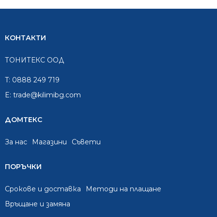
КОНТАКТИ
ТОНИТЕКС ООД
T:
0888 249 719
E:
trade@kilimibg.com
ДОМТЕКС
За нас
Mагазини
Съвети
ПОРЪЧКИ
Срокове и доставка
Методи на плащане
Връщане и замяна