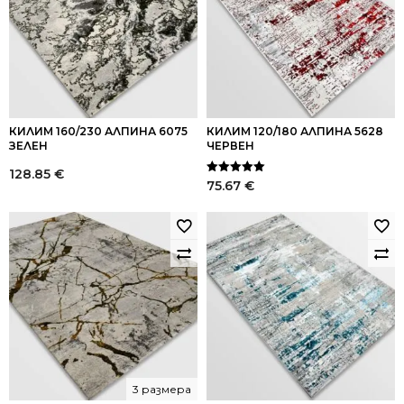
КИЛИМ 160/230 АЛПИНА 6075
КИЛИМ 120/180 АЛПИНА 5628
ЗЕЛЕН
ЧЕРВЕН
128.85
€
Оценено на
75.67
€
5.00
от 5
3 размера