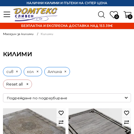
НАЛИЧНИ КИЛИМИ И ПЪТЕКИ НА СУПЕР ЦЕНА
0
0
БЕЗПЛАТНА И ЕКСПРЕСНА ДОСТАВКА НАД 153.39€
Магазин за килими
Килими
КИЛИМИ
×
×
×
сив
хол
Алпина
×
Reset all