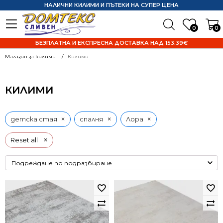
НАЛИЧНИ КИЛИМИ И ПЪТЕКИ НА СУПЕР ЦЕНА
0
0
БЕЗПЛАТНА И ЕКСПРЕСНА ДОСТАВКА НАД 153.39€
Магазин за килими
Килими
КИЛИМИ
×
×
×
детска стая
спалня
Лора
×
Reset all