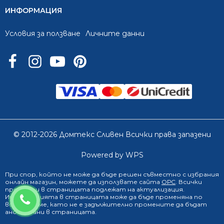
ИНФОРМАЦИЯ
Условия за ползване
Личните данни
© 2012-2026 Домтекс Сливен Всички права запазени
Powered by WPS
При спор, който не може да бъде решен съвместно с избрания
онлайн магазин
, можете да използвате сайта
ОРС
. Всички
продукти в страницата подлежат на актуализация.
0888 249 719
Информацията в страницата може да бъде променяна по
всяко време, като не е задължително промените да бъдат
анонсирани в страницата.