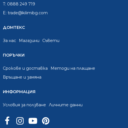
T:
0888 249 719
E:
trade@kilimibg.com
ДОМТЕКС
За нас
Mагазини
Съвети
ПОРЪЧКИ
Срокове и доставка
Методи на плащане
Връщане и замяна
ИНФОРМАЦИЯ
Условия за ползване
Личните данни