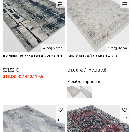
4 размера
5 размера
КИЛИМ 160/230 ВЕГА 2219 СИН
КИЛИМ 120/170 МОНА 3101
521.52
€
91.00
€
/ 177.98 лв.
Original
Current
313.00
€
/ 612.17 лв.
Комбинирайте
price
price
was:
is:
521.52 €
313.00 €
/
/
1,020.00
612.17
лв..
лв..