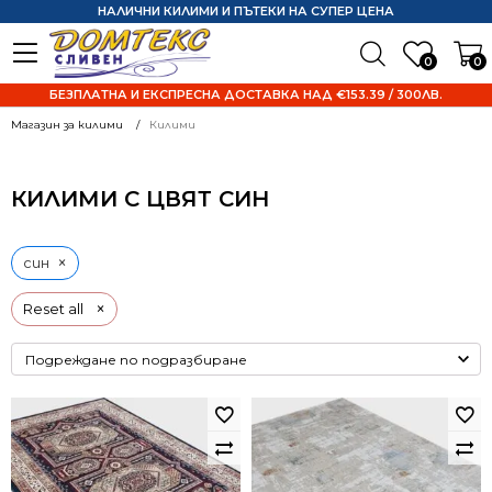
НАЛИЧНИ КИЛИМИ И ПЪТЕКИ НА СУПЕР ЦЕНА
0
0
БЕЗПЛАТНА И ЕКСПРЕСНА ДОСТАВКА НАД €153.39 / 300ЛВ.
Магазин за килими
Килими
КИЛИМИ С ЦВЯТ СИН
×
син
×
Reset all