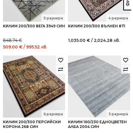
3 размера
4 размера
КИЛИМ 200/300 ВЕГА 3949 СИН
КИЛИМ 200/300 ВЪЛНЕН 871
848.74
€
1,035.00
€
/ 2,024.28 лв.
Original
Current
509.00
€
/ 995.52 лв.
price
price
was:
is:
848.74 €
509.00 €
/
/
1,659.99
995.52
лв..
лв..
6 размера
3 размера
КИЛИМ 200/300 ПЕРСИЙСКИ
КИЛИМ 160/230 ЕДНОЦВЕТЕН
КОРОНА 268 СИН
АЛБА 2004 СИН