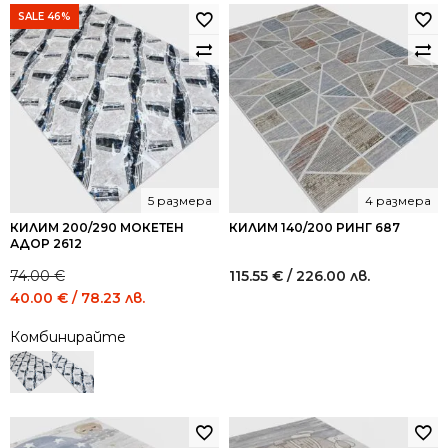
was:
is:
SALE 46%
848.74 €
509.00 
/
/
1,659.99
995.52
лв..
лв..
5 размера
4 размера
КИЛИМ 200/290 МОКЕТЕН
КИЛИМ 140/200 РИНГ 687
АДОР 2612
74.00
€
115.55
€
/ 226.00 лв.
Original
Current
40.00
€
/ 78.23 лв.
price
price
Комбинирайте
was:
is:
74.00 €
40.00 €
/
/
144.73
78.23
лв..
лв..