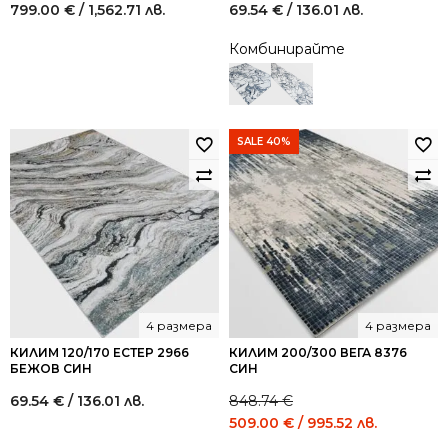
799.00
€
/ 1,562.71 лв.
69.54
€
/ 136.01 лв.
Комбинирайте
SALE 40%
4 размера
4 размера
КИЛИМ 120/170 ЕСТЕР 2966
КИЛИМ 200/300 ВЕГА 8376
БЕЖОВ СИН
СИН
69.54
€
/ 136.01 лв.
848.74
€
Original
Current
509.00
€
/ 995.52 лв.
price
price