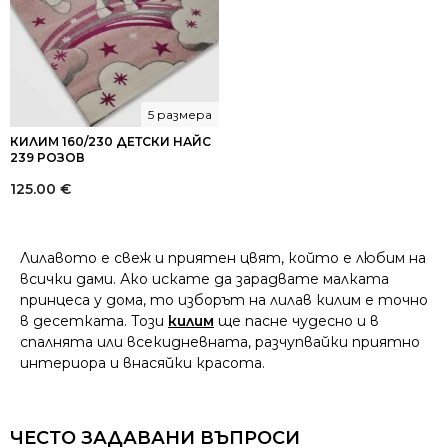
5 размера
КИЛИМ 160/230 ДЕТСКИ НАЙС
239 РОЗОВ
125.00
€
Лилавото е свеж и приятен цвят, който е любим на
всички дами. Ако искате да зарадвате малката
принцеса у дома, то изборът на лилав килим е точно
в десетката. Този
килим
ще пасне чудесно и в
спалнята или всекидневната, разчупвайки приятно
интериора и внасяйки красота.
ЧЕСТО ЗАДАВАНИ ВЪПРОСИ