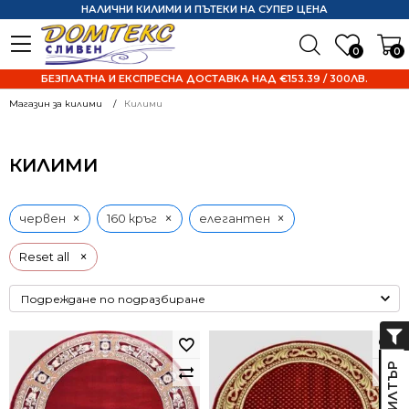
НАЛИЧНИ КИЛИМИ И ПЪТЕКИ НА СУПЕР ЦЕНА
0
0
БЕЗПЛАТНА И ЕКСПРЕСНА ДОСТАВКА НАД €153.39 / 300ЛВ.
Магазин за килими
Килими
КИЛИМИ
×
×
×
червен
160 кръг
елегантен
×
Reset all