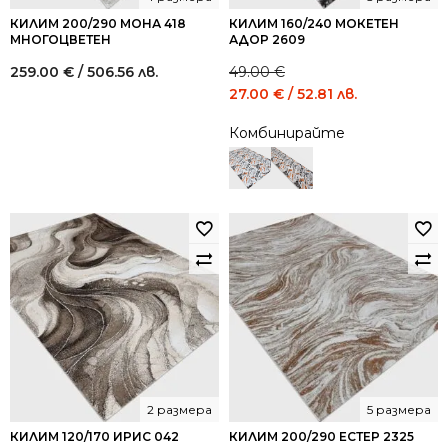
КИЛИМ 200/290 МОНА 418
КИЛИМ 160/240 МОКЕТЕН
МНОГОЦВЕТЕН
АДОР 2609
259.00
€
/ 506.56 лв.
49.00
€
Original
Current
27.00
€
/ 52.81 лв.
price
price
Комбинирайте
was:
is:
49.00 €
27.00 €
/
/
95.84
52.81
лв..
лв..
2 размера
5 размера
КИЛИМ 120/170 ИРИС 042
КИЛИМ 200/290 ЕСТЕР 2325