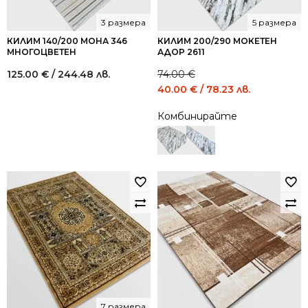
3 размера
5 размера
КИЛИМ 140/200 МОНА 346
КИЛИМ 200/290 МОКЕТЕН
МНОГОЦВЕТЕН
АДОР 2611
125.00
€
/ 244.48 лв.
74.00
€
Original
Current
40.00
€
/ 78.23 лв.
price
price
Комбинирайте
was:
is:
74.00 €
40.00 €
/
/
144.73
78.23
лв..
лв..
7 размера