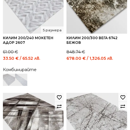
5 размера
КИЛИМ 200/240 МОКЕТЕН
КИЛИМ 200/300 ВЕГА 6742
АДОР 2607
БЕЖОВ
61.00
€
848.74
€
Original
Current
Original
Curren
33.50
€
/ 65.52 лв.
678.00
€
/ 1,326.05 лв.
price
price
price
price
Комбинирайте
was:
is:
was:
is:
61.00 €
33.50 €
848.74 €
678.0
/
/
/
/
119.31
65.52
1,659.99
1,326.
лв..
лв..
лв..
лв..