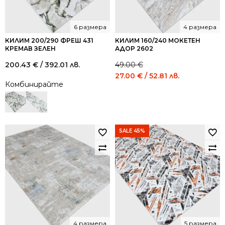
6 размера
4 размера
КИЛИМ 200/290 ФРЕШ 431
КИЛИМ 160/240 МОКЕТЕН
КРЕМАВ ЗЕЛЕН
АДОР 2602
200.43
€
/ 392.01 лв.
49.00
€
Original
Current
27.00
€
/ 52.81 лв.
Комбинирайте
price
price
was:
is:
49.00 €
27.00 €
/
/
95.84
52.81
SALE 45%
лв..
лв..
4 размера
5 размера