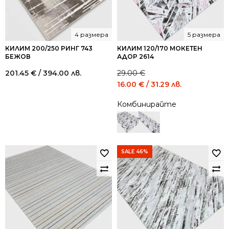
4 размера
5 размера
КИЛИМ 200/250 РИНГ 743
КИЛИМ 120/170 МОКЕТЕН
БЕЖОВ
АДОР 2614
201.45
€
/ 394.00 лв.
29.00
€
Original
Current
16.00
€
/ 31.29 лв.
price
price
Комбинирайте
was:
is:
29.00 €
16.00 €
/
/
56.72
31.29
лв..
лв..
SALE 46%