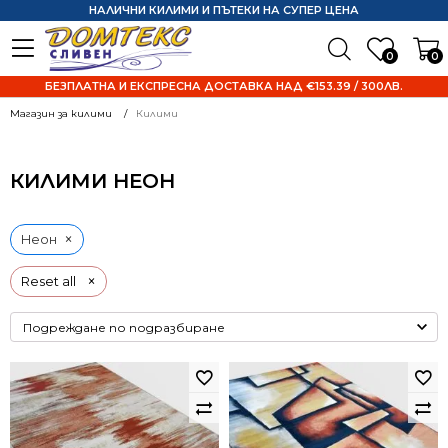
НАЛИЧНИ КИЛИМИ И ПЪТЕКИ НА СУПЕР ЦЕНА
0
0
БЕЗПЛАТНА И ЕКСПРЕСНА ДОСТАВКА НАД €153.39 / 300ЛВ.
Магазин за килими
Килими
КИЛИМИ НЕОН
×
Неон
×
Reset all