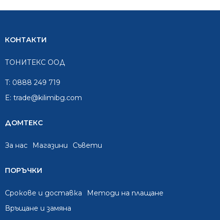
КОНТАКТИ
ТОНИТЕКС ООД
T:
0888 249 719
E:
trade@kilimibg.com
ДОМТЕКС
За нас
Mагазини
Съвети
ПОРЪЧКИ
Срокове и доставка
Методи на плащане
Връщане и замяна