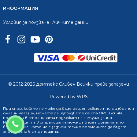
ИНФОРМАЦИЯ
Условия за ползване
Личните данни
© 2012-2026 Домтекс Сливен Всички права запазени
Powered by WPS
При спор, който не може да бъде решен съвместно с избрания
онлайн магазин
, можете да използвате сайта
ОРС
. Всички
продукти в страницата подлежат на актуализация.
0888 249 719
Информацията в страницата може да бъде променяна по
всяко време, като не е задължително промените да бъдат
анонсирани в страницата.