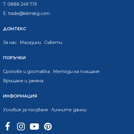
T:
0888 249 719
E:
trade@kilimibg.com
ДОМТЕКС
За нас
Mагазини
Съвети
ПОРЪЧКИ
Срокове и доставка
Методи на плащане
Връщане и замяна
ИНФОРМАЦИЯ
Условия за ползване
Личните данни