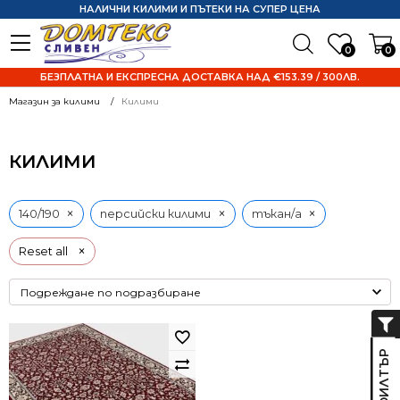
НАЛИЧНИ КИЛИМИ И ПЪТЕКИ НА СУПЕР ЦЕНА
0
0
БЕЗПЛАТНА И ЕКСПРЕСНА ДОСТАВКА НАД €153.39 / 300ЛВ.
Магазин за килими
Килими
КИЛИМИ
×
×
×
140/190
персийски килими
тъкан/а
×
Reset all