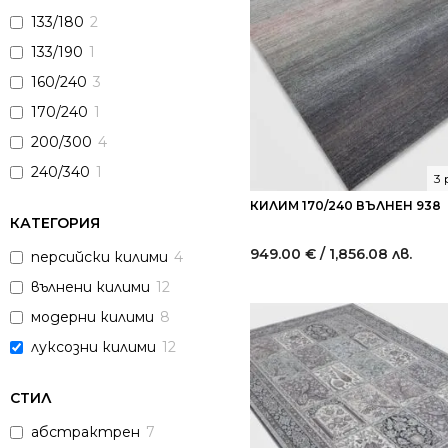
133/180
2
133/190
1
160/240
3
170/240
1
200/300
4
240/340
1
3
КИЛИМ 170/240 ВЪЛНЕН 938
КАТЕГОРИЯ
949.00
€
/ 1,856.08 лв.
персийски килими
4
вълнени килими
12
модерни килими
8
луксозни килими
12
СТИЛ
абстрактрен
7