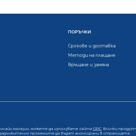
ПОРЪЧКИ
Срокове и доставка
Методи на плащане
Връщане и замяна
онлайн магазин
, можете да използвате сайта
ОРС
. Всички продук
е задължително промените да бъдат анонсирани в страницата.