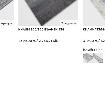
размера
3 размера
КИЛИМ 200/300 ВЪЛНЕН 938
КИЛИМ 133/18
1,399.00
€
/ 2,736.21 лв.
319.00
€
/ 62
Комбинира