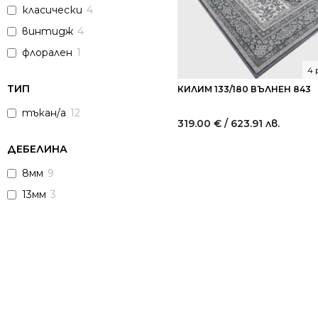
класически
4
винтидж
4
флорален
1
4 
ТИП
КИЛИМ 133/180 ВЪЛНЕН 843
тъкан/а
12
319.00
€
/ 623.91 лв.
ДЕБЕЛИНА
8мм
9
13мм
3