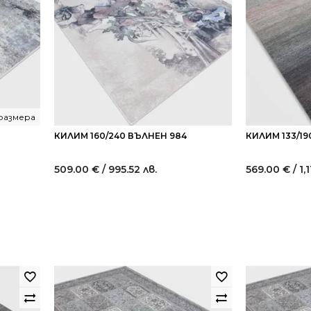
 размера
КИЛИМ 160/240 ВЪЛНЕН 984
КИЛИМ 133/19
509.00
€
/ 995.52 лв.
569.00
€
/ 1,