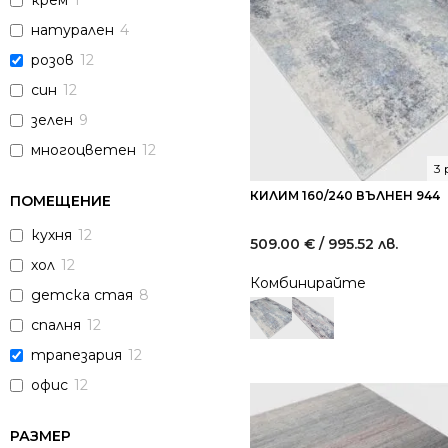
крем
1
натурален
4
розов
12
син
12
зелен
9
многоцветен
12
3
КИЛИМ 160/240 ВЪЛНЕН 944
ПОМЕЩЕНИЕ
кухня
12
509.00
€
/ 995.52 лв.
хол
12
Комбинирайте
детска стая
8
спалня
12
трапезария
12
офис
12
РАЗМЕР