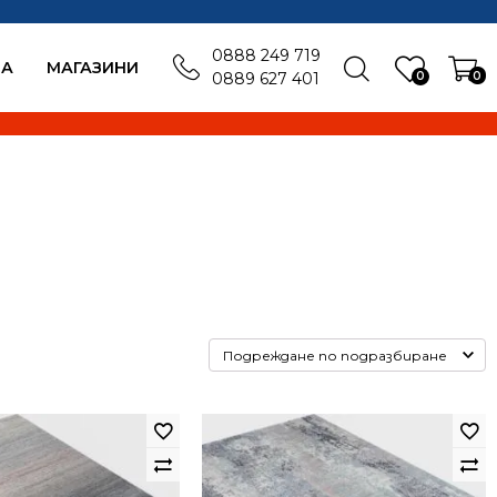
0888 249 719
БА
MАГАЗИНИ
0
0
0889 627 401