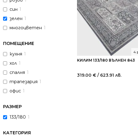
розов
1
син
1
зелен
1
многоцветен
1
ПОМЕЩЕНИЕ
4 
кухня
1
КИЛИМ 133/180 ВЪЛНЕН 843
хол
1
спалня
1
319.00
€
/ 623.91 лв.
трапезария
1
офис
1
РАЗМЕР
133/180
1
КАТЕГОРИЯ