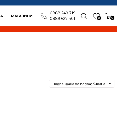
0888 249 719
БА
MАГАЗИНИ
0
0
0889 627 401