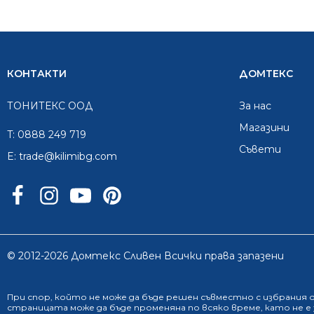
КОНТАКТИ
ДОМТЕКС
ТОНИТЕКС ООД
За нас
Mагазини
T:
0888 249 719
Съвети
E:
trade@kilimibg.com
© 2012-2026 Домтекс Сливен Всички права запазени
При спор, който не може да бъде решен съвместно с избрания
страницата може да бъде променяна по всяко време, като не 