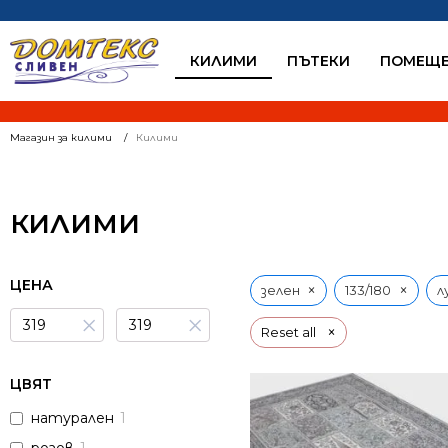
КИЛИМИ
ПЪТЕКИ
ПОМЕЩЕ
Магазин за килими
Килими
КИЛИМИ
ЦЕНА
×
×
зелен
133/180
л
×
×
×
Reset all
ЦВЯТ
натурален
1