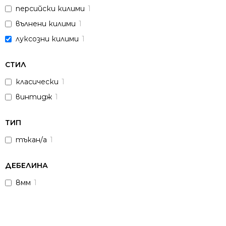
персийски килими
1
вълнени килими
1
луксозни килими
1
СТИЛ
класически
1
винтидж
1
ТИП
тъкан/а
1
ДЕБЕЛИНА
8мм
1