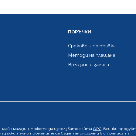
ПОРЪЧКИ
Срокове и доставка
Методи на плащане
Връщане и замяна
онлайн магазин
, можете да използвате сайта
ОРС
. Всички продук
е задължително промените да бъдат анонсирани в страницата.