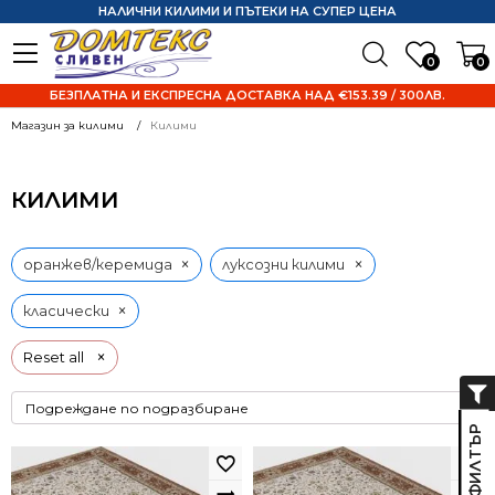
НАЛИЧНИ КИЛИМИ И ПЪТЕКИ НА СУПЕР ЦЕНА
0
0
БЕЗПЛАТНА И ЕКСПРЕСНА ДОСТАВКА НАД €153.39 / 300ЛВ.
Магазин за килими
Килими
КИЛИМИ
×
×
оранжев/керемида
луксозни килими
×
класически
×
Reset all