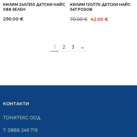
КИЛИМ 240/350 ДЕТСКИ НАЙС
КИЛИМ 120/170 ДЕТСКИ НАЙС
088 ЗЕЛЕН
547 РОЗОВ
Original
Current
290.00
€
70.00
€
42.00
€
price
price
was:
is:
70.00 €.
42.00 €.
1
2
3
→
КОНТАКТИ
ТОНИТЕКС ООД
T:
0888 249 719