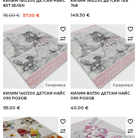
КИЛИМ 140/200 ДЕТСКИ НАЙС
КИЛИМ 160/230 ДЕТСКИ ТЕА
857 ЗЕЛЕН
748
Original
Current
149.30
€
95.00
€
57.00
€
price
price
was:
is:
95.00 €.
57.00 €.
5 размера
5 размера
КИЛИМ 140/200 ДЕТСКИ НАЙС
КИЛИМ 80/150 ДЕТСКИ НАЙС
090 РОЗОВ
090 РОЗОВ
95.00
€
40.00
€