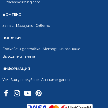
E:
trade@kilimibg.com
ДОМТЕКС
За нас
Mагазини
Съвети
ПОРЪЧКИ
Срокове и доставка
Методи на плащане
Връщане и замяна
ИНФОРМАЦИЯ
Условия за ползване
Личните данни